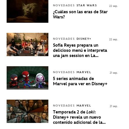
NOVEDADES
STAR WARS
22 sep.
¿Cuáles son las eras de Star
Wars?
NOVEDADES
DISNEY+
22 sep.
Sofía Reyes prepara un
delicioso menú e interpreta
una jam session en La
Música Está Servida
NOVEDADES
MARVEL
21 sep.
5 series animadas de
Marvel para ver en Disney+
NOVEDADES
MARVEL
21 sep.
Temporada 2 de
Loki
:
Disney+ revela un nuevo
contenido adicional de la
serie de Marvel