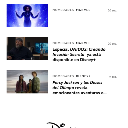
NOVEDADES
MARVEL
20 sep.
NOVEDADES
MARVEL
20 sep.
Especial
UNIDOS: Creando
Invasión Secreta
ya está
disponible en Disney+
NOVEDADES
DISNEY+
19 sep.
Percy Jackson y los Dioses
del Olimpo
revela
emocionantes aventuras en
un nuevo teaser