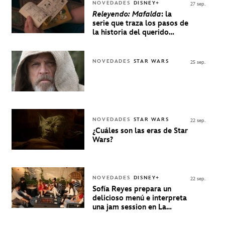
NOVEDADES
DISNEY+
27 sep.
Releyendo: Mafalda
: la
serie que traza los pasos de
la historia del querido
personaje de Quino estrenó
en Disney+
NOVEDADES
STAR WARS
25 sep.
NOVEDADES
STAR WARS
22 sep.
¿Cuáles son las eras de Star
Wars?
NOVEDADES
DISNEY+
22 sep.
Sofía Reyes prepara un
delicioso menú e interpreta
una jam session en La
Música Está Servida