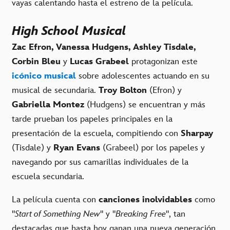
vayas calentando hasta el estreno de la película.
High School Musical
Zac Efron, Vanessa Hudgens, Ashley Tisdale,
Corbin Bleu
y
Lucas Grabeel
protagonizan este
icónico musical
sobre adolescentes actuando en su
musical de secundaria.
Troy Bolton
(Efron) y
Gabriella Montez
(Hudgens) se encuentran y más
tarde prueban los papeles principales en la
presentación de la escuela, compitiendo con
Sharpay
(Tisdale) y
Ryan Evans
(Grabeel) por los papeles y
navegando por sus camarillas individuales de la
escuela secundaria.
La película cuenta con
canciones inolvidables
como
"
Start of Something New
" y "
Breaking Free
", tan
destacadas que hasta hoy ganan una nueva generación