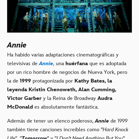
Annie
Ha habido varias adaptaciones cinematográficas y
televisivas de
Annie
, una
huérfana
que es adoptada
por un rico hombre de negocios de Nueva York, pero
la de
1999
protagonizada por
Kathy Bates, la
leyenda Kristin Chenoweth, Alan Cumming,
Victor Garber
y la Reina de Broadway
Audra
McDonald
es absolutamente fantástica.
Además de tener un elenco poderoso,
Annie
de 1999
también tiene canciones increíbles como "
Hard Knock
Life
", "
Tomorrow
" y "
I Don't Need Anything But You
".