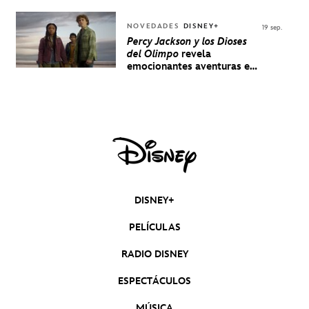
NOVEDADES
DISNEY+
19 sep.
Percy Jackson y los Dioses
del Olimpo
revela
emocionantes aventuras en
un nuevo teaser
DISNEY+
PELÍCULAS
RADIO DISNEY
ESPECTÁCULOS
MÚSICA