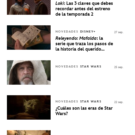
Loki
: Las 3 claves que debes
recordar antes del estreno
de la temporada 2
NOVEDADES
DISNEY+
27 sep.
Releyendo: Mafalda
: la
serie que traza los pasos de
la historia del querido
personaje de Quino estrenó
en Disney+
NOVEDADES
STAR WARS
25 sep.
NOVEDADES
STAR WARS
22 sep.
¿Cuáles son las eras de Star
Wars?