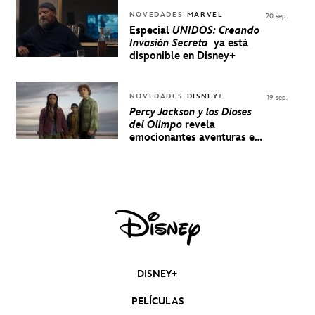
NOVEDADES
MARVEL
20 sep.
Especial
UNIDOS: Creando
Invasión Secreta
ya está
disponible en Disney+
NOVEDADES
DISNEY+
19 sep.
Percy Jackson y los Dioses
del Olimpo
revela
emocionantes aventuras en
un nuevo teaser
DISNEY+
PELÍCULAS