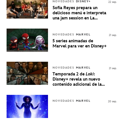
NOVEDADES
DISNEY+
22 sep.
Sofía Reyes prepara un
delicioso menú e interpreta
una jam session en La
Música Está Servida
NOVEDADES
MARVEL
21 sep.
5 series animadas de
Marvel para ver en Disney+
NOVEDADES
MARVEL
21 sep.
Temporada 2 de
Loki
:
Disney+ revela un nuevo
contenido adicional de la
serie de Marvel
NOVEDADES
MARVEL
20 sep.