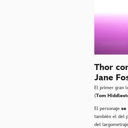
Thor co
Jane Fo
El primer gran 
(
Tom Hiddlest
El personaje
se
también el del p
del largometraj