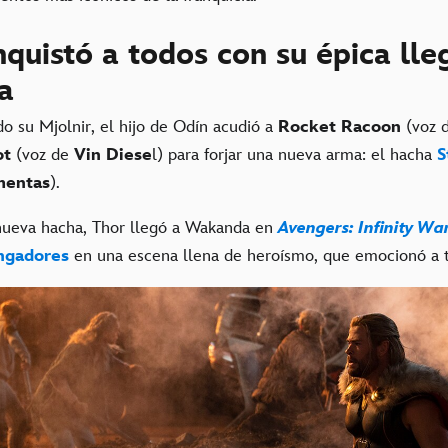
quistó a todos con su épica lle
a
do su Mjolnir, el hijo de Odín acudió a
Rocket Racoon
(voz 
ot
(voz de
Vin Diese
l) para forjar una nueva arma: el hacha
S
entas
).
ueva hacha, Thor llegó a Wakanda en
Avengers: Infinity Wa
ngadores
en una escena llena de heroísmo, que emocionó a 