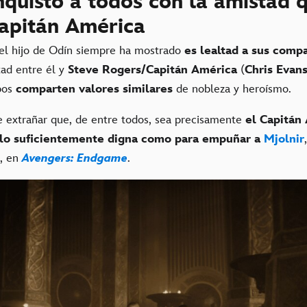
quistó a todos con la amistad q
Capitán América
 el hijo de Odín siempre ha mostrado
es lealtad a sus comp
ad entre él y
Steve Rogers/Capitán América
(
Chris Evan
bos
comparten valores similares
de nobleza y heroísmo.
e extrañar que, de entre todos, sea precisamente
el Capitán 
 lo suficientemente digna como para empuñar a
Mjolnir
r, en
Avengers: Endgame
.