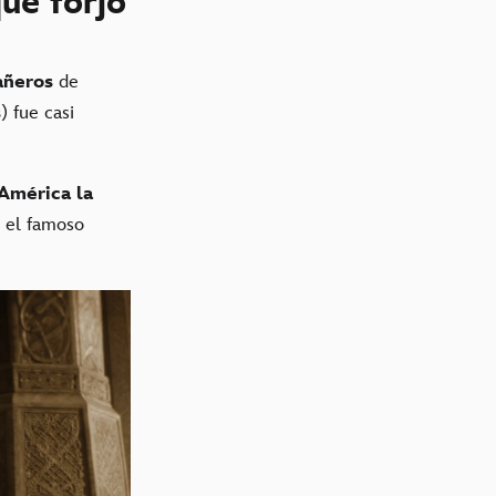
ue forjó
añeros
de
s
) fue casi
América la
, el famoso