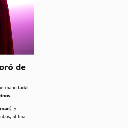
oró de
 hermano
Loki
inos
.
tman
), y
bos, al final