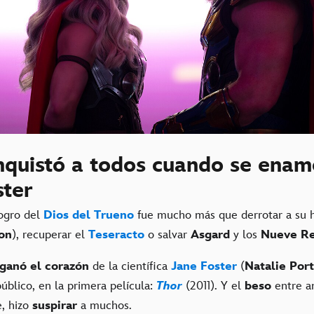
nquistó a todos cuando se enam
ster
logro del
Dios del Trueno
fue mucho más que derrotar a su
on
), recuperar el
Teseracto
o salvar
Asgard
y los
Nueve Re
 ganó el corazón
de la científica
Jane Foster
(
Natalie Por
úblico, en la primera película:
Thor
(2011). Y el
beso
entre am
e, hizo
suspirar
a muchos.