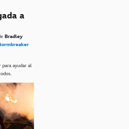
gada a
de
Bradley
tormbreaker
r
para ayudar al
todos.