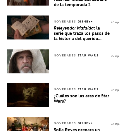
de la temporada 2
NOVEDADES
DISNEY+
27 sep.
Releyendo: Mafalda
: la
serie que traza los pasos de
la historia del querido
personaje de Quino estrenó
en Disney+
NOVEDADES
STAR WARS
25 sep.
NOVEDADES
STAR WARS
22 sep.
¿Cuáles son las eras de Star
Wars?
NOVEDADES
DISNEY+
22 sep.
Sofía Reyes prepara un