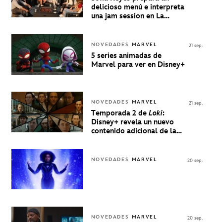
delicioso menú e interpreta
una jam session en La
Música Está Servida
NOVEDADES
MARVEL
21 sep.
5 series animadas de
Marvel para ver en Disney+
NOVEDADES
MARVEL
21 sep.
Temporada 2 de
Loki
:
Disney+ revela un nuevo
contenido adicional de la
serie de Marvel
NOVEDADES
MARVEL
20 sep.
NOVEDADES
MARVEL
20 sep.