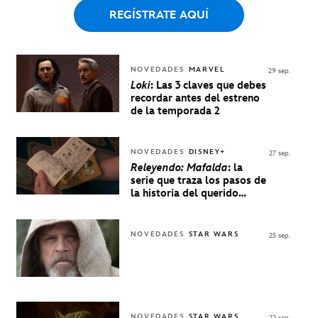
REGÍSTRATE AQUÍ
NOVEDADES
MARVEL
29 sep.
Loki
: Las 3 claves que debes
recordar antes del estreno
de la temporada 2
NOVEDADES
DISNEY+
27 sep.
Releyendo: Mafalda
: la
serie que traza los pasos de
la historia del querido
personaje de Quino estrenó
en Disney+
NOVEDADES
STAR WARS
25 sep.
NOVEDADES
STAR WARS
22 sep.