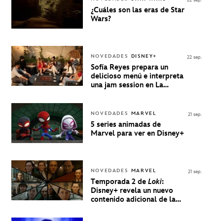
¿Cuáles son las eras de Star
Wars?
NOVEDADES
DISNEY+
22 sep.
Sofía Reyes prepara un
delicioso menú e interpreta
una jam session en La
Música Está Servida
NOVEDADES
MARVEL
21 sep.
5 series animadas de
Marvel para ver en Disney+
NOVEDADES
MARVEL
21 sep.
Temporada 2 de
Loki
:
Disney+ revela un nuevo
contenido adicional de la
serie de Marvel