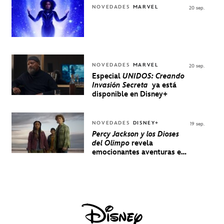
NOVEDADES
MARVEL
20 sep.
NOVEDADES
MARVEL
20 sep.
Especial
UNIDOS: Creando
Invasión Secreta
ya está
disponible en Disney+
NOVEDADES
DISNEY+
19 sep.
Percy Jackson y los Dioses
del Olimpo
revela
emocionantes aventuras en
un nuevo teaser