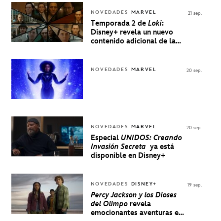
NOVEDADES
MARVEL
21 sep.
Temporada 2 de
Loki
:
Disney+ revela un nuevo
contenido adicional de la
serie de Marvel
NOVEDADES
MARVEL
20 sep.
NOVEDADES
MARVEL
20 sep.
Especial
UNIDOS: Creando
Invasión Secreta
ya está
disponible en Disney+
NOVEDADES
DISNEY+
19 sep.
Percy Jackson y los Dioses
del Olimpo
revela
emocionantes aventuras en