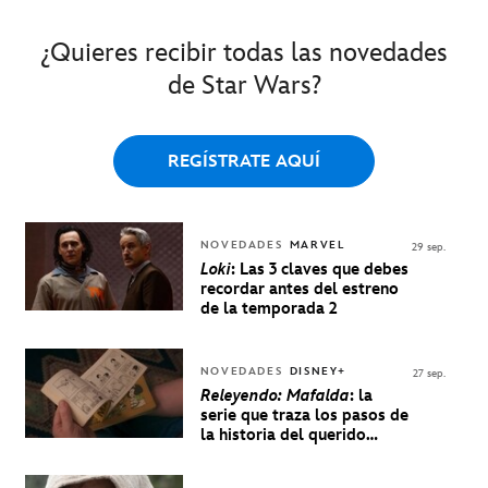
¿Quieres recibir todas las novedades
de Star Wars?
REGÍSTRATE AQUÍ
NOVEDADES
MARVEL
29 sep.
Loki
: Las 3 claves que debes
recordar antes del estreno
de la temporada 2
NOVEDADES
DISNEY+
27 sep.
Releyendo: Mafalda
: la
serie que traza los pasos de
la historia del querido
personaje de Quino estrenó
en Disney+