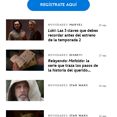
REGÍSTRATE AQUÍ
NOVEDADES
MARVEL
29 sep.
Loki
: Las 3 claves que debes
recordar antes del estreno
de la temporada 2
NOVEDADES
DISNEY+
27 sep.
Releyendo: Mafalda
: la
serie que traza los pasos de
la historia del querido
personaje de Quino estrenó
en Disney+
NOVEDADES
STAR WARS
25 sep.
NOVEDADES
STAR WARS
22 sep.