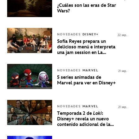
¿Cuáles son las eras de Star
Wars?
NOVEDADES
DISNEY+
22 sep.
Sofía Reyes prepara un
delicioso menú e interpreta
una jam session en La
Música Está Servida
NOVEDADES
MARVEL
21 sep.
5 series animadas de
Marvel para ver en Disney+
NOVEDADES
MARVEL
21 sep.
Temporada 2 de
Loki
:
Disney+ revela un nuevo
contenido adicional de la
serie de Marvel