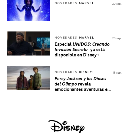
NOVEDADES
MARVEL
20 sep.
NOVEDADES
MARVEL
20 sep.
Especial
UNIDOS: Creando
Invasión Secreta
ya está
disponible en Disney+
NOVEDADES
DISNEY+
19 sep.
Percy Jackson y los Dioses
del Olimpo
revela
emocionantes aventuras en
un nuevo teaser