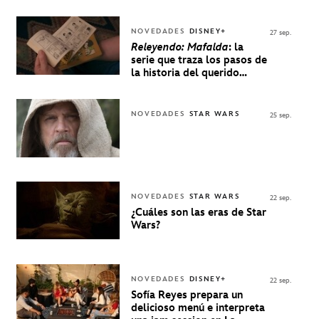
NOVEDADES
DISNEY+
27 sep.
Releyendo: Mafalda
: la
serie que traza los pasos de
la historia del querido
personaje de Quino estrenó
en Disney+
NOVEDADES
STAR WARS
25 sep.
NOVEDADES
STAR WARS
22 sep.
¿Cuáles son las eras de Star
Wars?
NOVEDADES
DISNEY+
22 sep.
Sofía Reyes prepara un
delicioso menú e interpreta