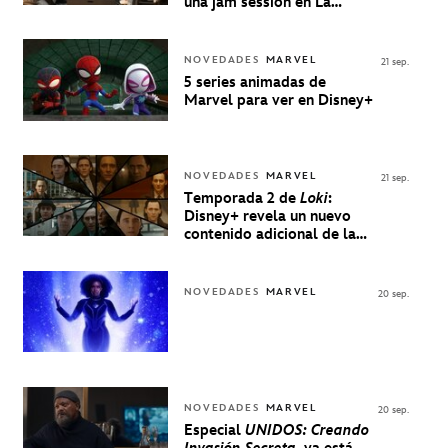
una jam session en La
Música Está Servida
NOVEDADES
MARVEL
21 sep.
5 series animadas de
Marvel para ver en Disney+
NOVEDADES
MARVEL
21 sep.
Temporada 2 de
Loki
:
Disney+ revela un nuevo
contenido adicional de la
serie de Marvel
NOVEDADES
MARVEL
20 sep.
NOVEDADES
MARVEL
20 sep.
Especial
UNIDOS: Creando