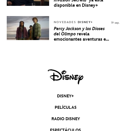
Invasión Secreta
ya está
disponible en Disney+
NOVEDADES
DISNEY+
19 sep.
Percy Jackson y los Dioses
del Olimpo
revela
emocionantes aventuras en
un nuevo teaser
DISNEY+
PELÍCULAS
RADIO DISNEY
ESPECTÁCULOS