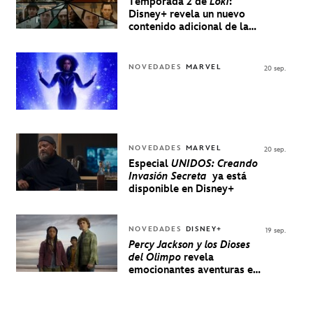
Temporada 2 de
Loki
:
Disney+ revela un nuevo
contenido adicional de la
serie de Marvel
NOVEDADES
MARVEL
20 sep.
NOVEDADES
MARVEL
20 sep.
Especial
UNIDOS: Creando
Invasión Secreta
ya está
disponible en Disney+
NOVEDADES
DISNEY+
19 sep.
Percy Jackson y los Dioses
del Olimpo
revela
emocionantes aventuras en
un nuevo teaser