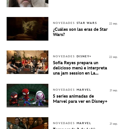
NOVEDADES
STAR WARS
22 sep.
¿Cuáles son las eras de Star
Wars?
NOVEDADES
DISNEY+
22 sep.
Sofía Reyes prepara un
delicioso menú e interpreta
una jam session en La
Música Está Servida
NOVEDADES
MARVEL
21 sep.
5 series animadas de
Marvel para ver en Disney+
NOVEDADES
MARVEL
21 sep.