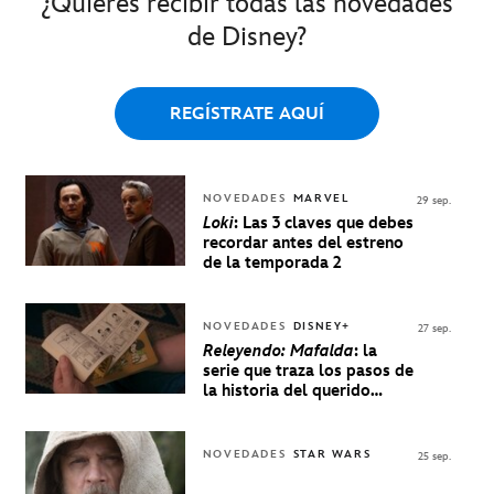
¿Quieres recibir todas las novedades
de Disney?
REGÍSTRATE AQUÍ
NOVEDADES
MARVEL
29 sep.
Loki
: Las 3 claves que debes
recordar antes del estreno
de la temporada 2
NOVEDADES
DISNEY+
27 sep.
Releyendo: Mafalda
: la
serie que traza los pasos de
la historia del querido
personaje de Quino estrenó
en Disney+
NOVEDADES
STAR WARS
25 sep.