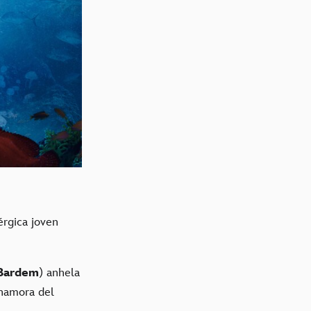
érgica joven
 Bardem
) anhela
enamora del