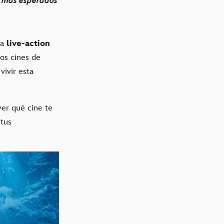
s más esperados
la
live-action
os cines de
vivir esta
ver qué cine te
 tus