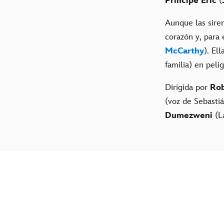
Príncipe Eric
(
Aunque las sire
corazón y, para 
McCarthy
). El
familia) en pelig
Dirigida por
Rob
(voz de Sebasti
Dumezweni
(L