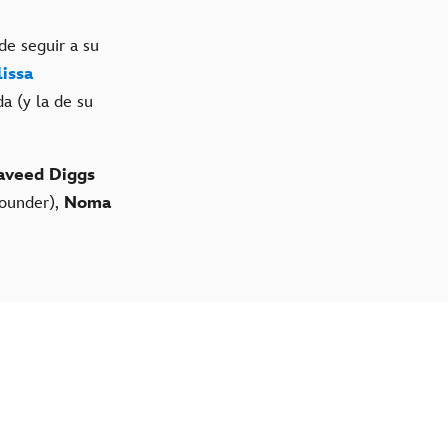
de seguir a su
issa
da (y la de su
aveed Diggs
lounder),
Noma