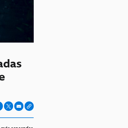
adas
e