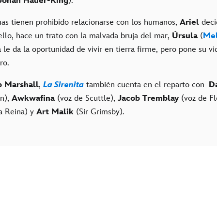
Jonah Hauer-King
).
nas tienen prohibido relacionarse con los humanos,
Ariel
deci
ello, hace un trato con la malvada bruja del mar,
Úrsula
(
Mel
la le da la oportunidad de vivir en tierra firme, pero pone su vi
ro.
 Marshall
,
La Sirenita
también cuenta en el reparto con
D
án),
Awkwafina
(voz de Scuttle),
Jacob Tremblay
(voz de F
a Reina) y
Art Malik
(Sir Grimsby).