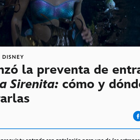
S
DISNEY
zó la preventa de entr
a Sirenita:
cómo y dónd
arlas