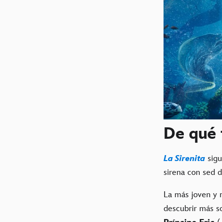
De qué 
La Sirenita
sig
sirena con sed 
La más joven y r
descubrir más so