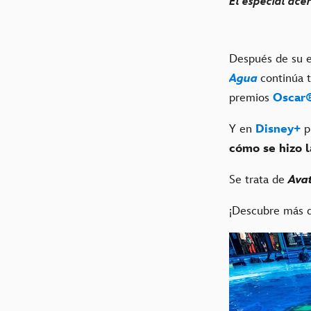
El especial ac
Después de su e
Agua
continúa 
premios
Oscar
Y en
Disney+
p
cómo se hizo
Se trata de
Avat
¡Descubre más d