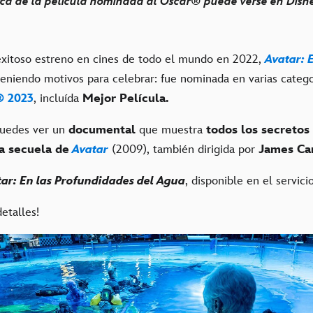
erca de la película nominada al Oscar® puede verse en Dis
xitoso estreno en cines de todo el mundo en 2022,
Avatar: 
teniendo motivos para celebrar: fue nominada en varias catego
® 2023
, incluída
Mejor Película.
uedes ver un
documental
que muestra
todos los secretos
la secuela de
Avatar
(2009), también dirigida por
James Ca
ar: En las Profundidades del Agua
, disponible en el servic
etalles!