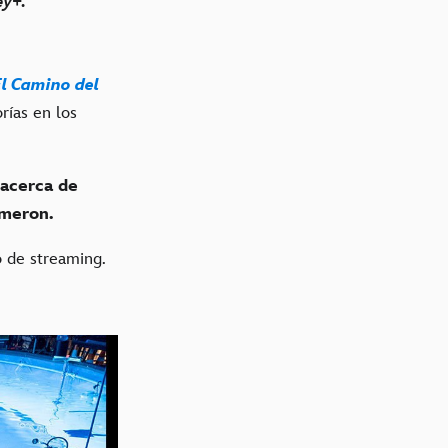
ney+.
El Camino del
rías en los
 acerca de
meron.
io de streaming.