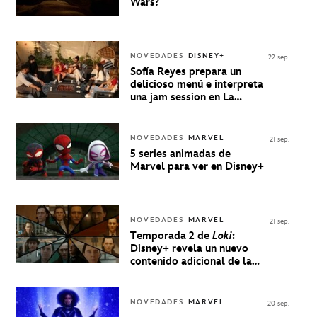
Wars?
NOVEDADES
DISNEY+
22 sep.
Sofía Reyes prepara un
delicioso menú e interpreta
una jam session en La
Música Está Servida
NOVEDADES
MARVEL
21 sep.
5 series animadas de
Marvel para ver en Disney+
NOVEDADES
MARVEL
21 sep.
Temporada 2 de
Loki
:
Disney+ revela un nuevo
contenido adicional de la
serie de Marvel
NOVEDADES
MARVEL
20 sep.