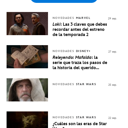
NOVEDADES
MARVEL
29 sep.
Loki
: Las 3 claves que debes
recordar antes del estreno
de la temporada 2
NOVEDADES
DISNEY+
27 sep.
Releyendo: Mafalda
: la
serie que traza los pasos de
la historia del querido
personaje de Quino estrenó
en Disney+
NOVEDADES
STAR WARS
25 sep.
NOVEDADES
STAR WARS
22 sep.
¿Cuáles son las eras de Star