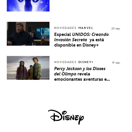
NOVEDADES
MARVEL
20 sep.
Especial
UNIDOS: Creando
Invasión Secreta
ya está
disponible en Disney+
NOVEDADES
DISNEY+
19 sep.
Percy Jackson y los Dioses
del Olimpo
revela
emocionantes aventuras en
un nuevo teaser