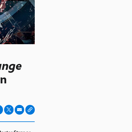
ange
n