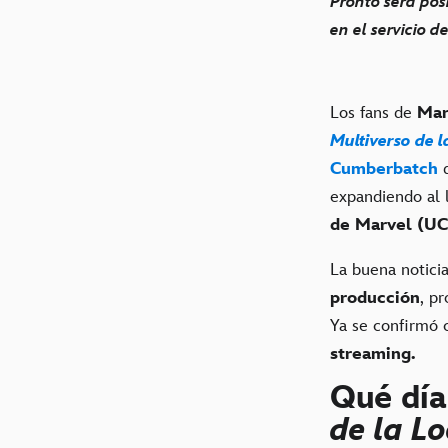
Pronto será pos
en el servicio d
Los fans de
Marv
Multiverso de 
Cumberbatch
d
expandiendo al l
de Marvel (U
La buena notici
producción
, p
Ya se confirmó 
streaming.
Qué día
de la L