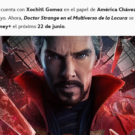
e cuenta con
Xochitl Gomez
en el papel de
América Cháve
ayo. Ahora,
Doctor Strange en el Multiverso de la Locura
se 
ney+
el próximo
22 de junio
.