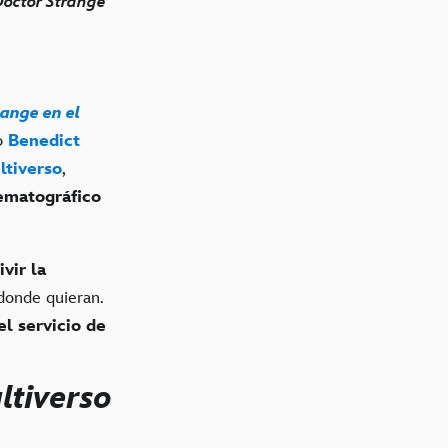
 Doctor Strange
range en el
co
Benedict
ltiverso
,
ematográfico
ivir la
donde quieran.
el servicio de
ltiverso