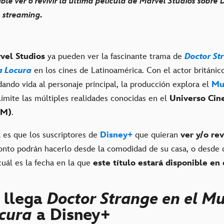
ible ver o revivir la última película de Marvel Studios sobre
e streaming.
el Studios
ya pueden ver la fascinante trama de
Doctor St
la Locura
en los cines de Latinoamérica. Con el actor británi
ando vida al personaje principal, la producción explora el
Mu
ímite las múltiples realidades conocidas en el
Universo Cin
CM)
.
a es que los suscriptores de
Disney+
que quieran
ver y/o rev
ronto podrán hacerlo desde la comodidad de su casa, o desde 
cuál es la fecha en la que
este título estará disponible en 
 llega
Doctor Strange en el Mu
ocura
a Disney+