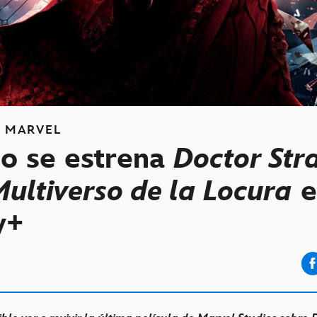
S
MARVEL
o se estrena
Doctor Str
Multiverso de la Locura
e
y+