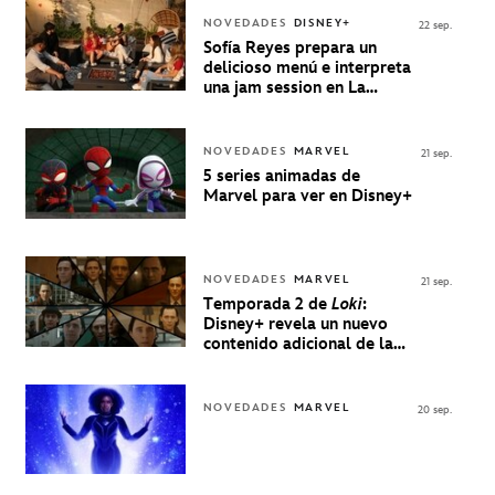
NOVEDADES
DISNEY+
22 sep.
Sofía Reyes prepara un
delicioso menú e interpreta
una jam session en La
Música Está Servida
NOVEDADES
MARVEL
21 sep.
5 series animadas de
Marvel para ver en Disney+
NOVEDADES
MARVEL
21 sep.
Temporada 2 de
Loki
:
Disney+ revela un nuevo
contenido adicional de la
serie de Marvel
NOVEDADES
MARVEL
20 sep.