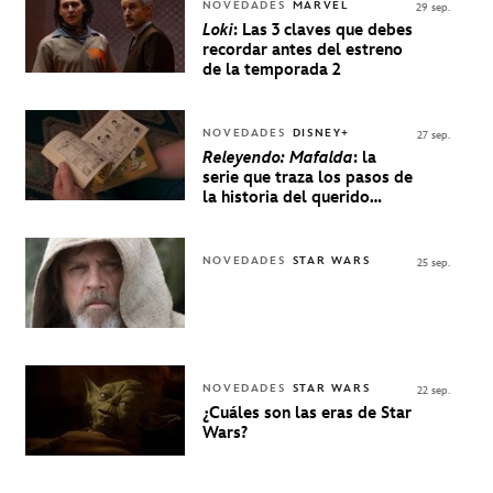
NOVEDADES
MARVEL
29 sep.
Loki
: Las 3 claves que debes
recordar antes del estreno
de la temporada 2
NOVEDADES
DISNEY+
27 sep.
Releyendo: Mafalda
: la
serie que traza los pasos de
la historia del querido
personaje de Quino estrenó
en Disney+
NOVEDADES
STAR WARS
25 sep.
NOVEDADES
STAR WARS
22 sep.
¿Cuáles son las eras de Star
Wars?