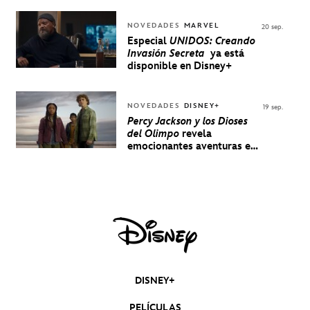
NOVEDADES
MARVEL
20 sep.
Especial
UNIDOS: Creando
Invasión Secreta
ya está
disponible en Disney+
NOVEDADES
DISNEY+
19 sep.
Percy Jackson y los Dioses
del Olimpo
revela
emocionantes aventuras en
un nuevo teaser
DISNEY+
PELÍCULAS