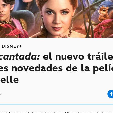
S
DISNEY+
cantada:
el nuevo tráile
es novedades de la pelí
elle
2