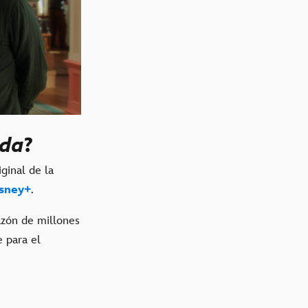
ada
?
ginal de la
sney+
.
azón de millones
 para el