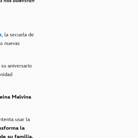
es nos adentran
a
, la secuela de
as nuevas
 su aniversario
unidad
eina Malvina
intenta usar la
nsforma la
de su familia.