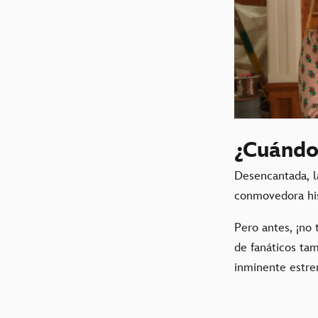
¿Cuándo
Desencantada, la
conmovedora his
Pero antes, ¡no 
de fanáticos ta
inminente estre