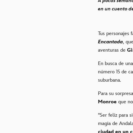
A pocas semana
en un cuento d
Tus personajes f
Encantada
, qu
aventuras de
Gi
En busca de una
número 15 de c
suburbana.
Para su sorpresa
Monroe
que no 
"Ser feliz para s
magia de Andala
ciudad en un c