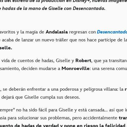
s del estreno de la producción en Disney+, nuevas imágen
e hadas de la mano de Giselle con Desencantada.
avoritos y la magia de
Andalasia
regresan con
Desencantad
e acaba de lanzar un nuevo tráiler que nos hace partícipe de l
selle.
 vida de cuentos de hadas, Giselle y
Robert
, que ya transitan
asamiento, deciden mudarse a
Monroeville
: una serena com
, se deberán enfrentar a una poderosa y peligrosa villana: la
r
dejará que Giselle cumpla sus deseos.
iempre" no ha sido fácil para Giselle y está cansada... así que 
sia para solucionar sus problemas, pero accidentalmente
tra
uento de hadas de verdad y pone en riesgo la felicidad 