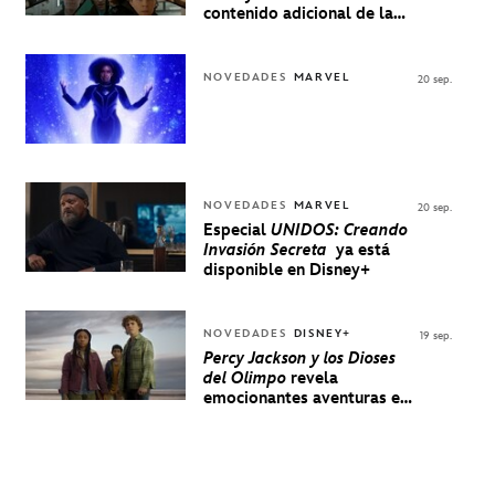
contenido adicional de la
serie de Marvel
NOVEDADES
MARVEL
20 sep.
NOVEDADES
MARVEL
20 sep.
Especial
UNIDOS: Creando
Invasión Secreta
ya está
disponible en Disney+
NOVEDADES
DISNEY+
19 sep.
Percy Jackson y los Dioses
del Olimpo
revela
emocionantes aventuras en
un nuevo teaser