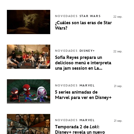
NOVEDADES
STAR WARS
22 sep.
¿Cuáles son las eras de Star
Wars?
NOVEDADES
DISNEY+
22 sep.
Sofía Reyes prepara un
delicioso menú e interpreta
una jam session en La
Música Está Servida
NOVEDADES
MARVEL
21 sep.
5 series animadas de
Marvel para ver en Disney+
NOVEDADES
MARVEL
21 sep.
Temporada 2 de
Loki
:
Disney+ revela un nuevo