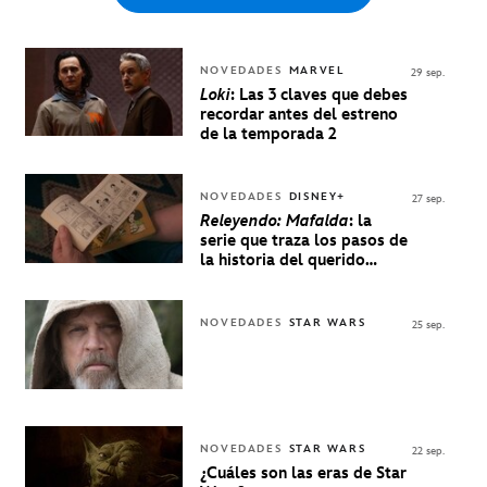
NOVEDADES
MARVEL
29 sep.
Loki
: Las 3 claves que debes
recordar antes del estreno
de la temporada 2
NOVEDADES
DISNEY+
27 sep.
Releyendo: Mafalda
: la
serie que traza los pasos de
la historia del querido
personaje de Quino estrenó
en Disney+
NOVEDADES
STAR WARS
25 sep.
NOVEDADES
STAR WARS
22 sep.
¿Cuáles son las eras de Star