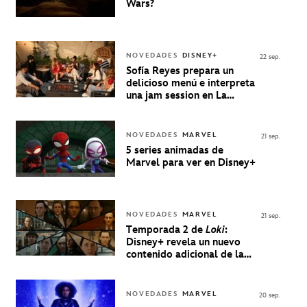
Wars?
NOVEDADES
DISNEY+
22 sep.
Sofía Reyes prepara un
delicioso menú e interpreta
una jam session en La
Música Está Servida
NOVEDADES
MARVEL
21 sep.
5 series animadas de
Marvel para ver en Disney+
NOVEDADES
MARVEL
21 sep.
Temporada 2 de
Loki
:
Disney+ revela un nuevo
contenido adicional de la
serie de Marvel
NOVEDADES
MARVEL
20 sep.