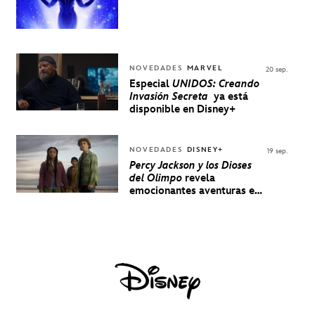
NOVEDADES
MARVEL
20 sep.
Especial
UNIDOS: Creando
Invasión Secreta
ya está
disponible en Disney+
NOVEDADES
DISNEY+
19 sep.
Percy Jackson y los Dioses
del Olimpo
revela
emocionantes aventuras en
un nuevo teaser