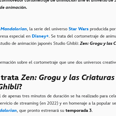
 conmovedor cortometraje de animación une el universo de 
 de animación.
 Mandalorian
, la serie del universo
Star Wars
producida por
resa especial en
Disney+
. Se trata del cortometraje de anim
studio de animación japonés Studio Ghibli:
Zen: Grogu y las 
rmación sobre el cortometraje que une dos universos creativ
 trata
Zen: Grogu y las Criaturas
Ghibli
?
l de apenas tres minutos de duración se ha realizado para cele
 servicio de streaming (en 2022) y en homenaje a la popular s
dalorian
, que pronto estrenará su
temporada 3
.