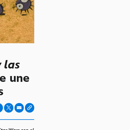
 las
e une
s