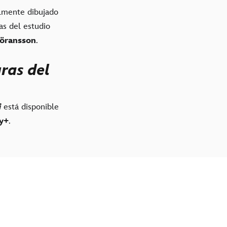
almente dibujado
as del estudio
öransson
.
uras del
i
está disponible
y+
.