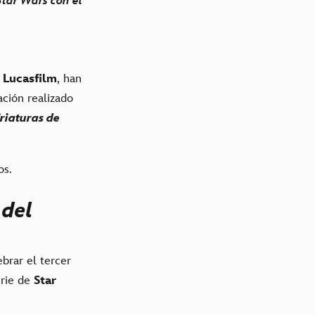
Star Wars con el
Lucasfilm
, han
ación realizado
Criaturas de
os.
 del
brar el tercer
erie de
Star