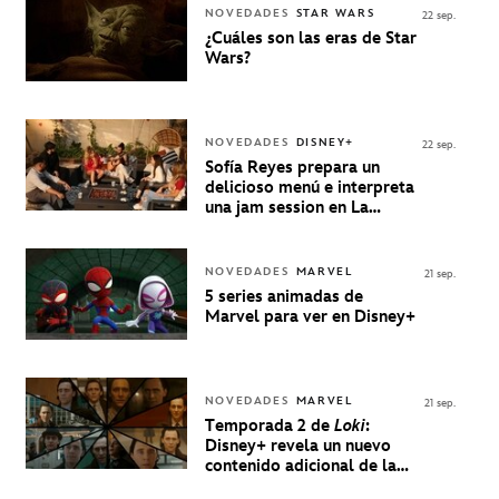
NOVEDADES
STAR WARS
22 sep.
¿Cuáles son las eras de Star
Wars?
NOVEDADES
DISNEY+
22 sep.
Sofía Reyes prepara un
delicioso menú e interpreta
una jam session en La
Música Está Servida
NOVEDADES
MARVEL
21 sep.
5 series animadas de
Marvel para ver en Disney+
NOVEDADES
MARVEL
21 sep.
Temporada 2 de
Loki
:
Disney+ revela un nuevo
contenido adicional de la
serie de Marvel