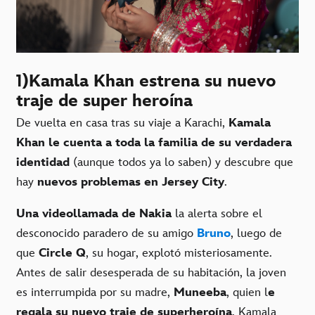
1)Kamala Khan estrena su nuevo
traje de super heroína
De vuelta en casa tras su viaje a Karachi,
Kamala
Khan le cuenta a toda la familia de su verdadera
identidad
(aunque todos ya lo saben) y descubre que
hay
nuevos problemas en Jersey City
.
Una videollamada de Nakia
la alerta sobre el
desconocido paradero de su amigo
Bruno
, luego de
que
Circle Q
, su hogar, explotó misteriosamente.
Antes de salir desesperada de su habitación, la joven
es interrumpida por su madre,
Muneeba
, quien l
e
regala su nuevo traje de superheroína
. Kamala