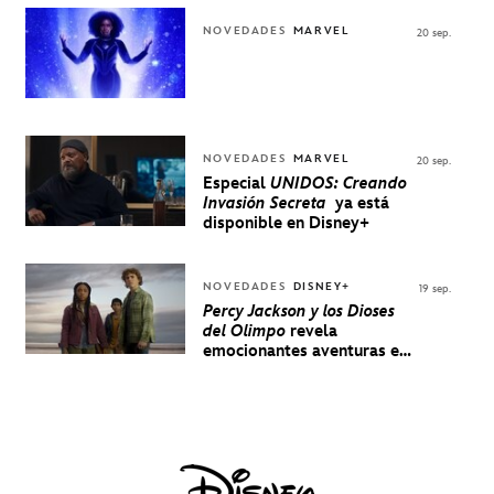
NOVEDADES
MARVEL
20 sep.
NOVEDADES
MARVEL
20 sep.
Especial
UNIDOS: Creando
Invasión Secreta
ya está
disponible en Disney+
NOVEDADES
DISNEY+
19 sep.
Percy Jackson y los Dioses
del Olimpo
revela
emocionantes aventuras en
un nuevo teaser