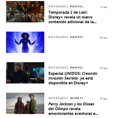
NOVEDADES
MARVEL
21 sep.
Temporada 2 de
Loki
:
Disney+ revela un nuevo
contenido adicional de la
serie de Marvel
NOVEDADES
MARVEL
20 sep.
NOVEDADES
MARVEL
20 sep.
Especial
UNIDOS: Creando
Invasión Secreta
ya está
disponible en Disney+
NOVEDADES
DISNEY+
19 sep.
Percy Jackson y los Dioses
del Olimpo
revela
emocionantes aventuras en