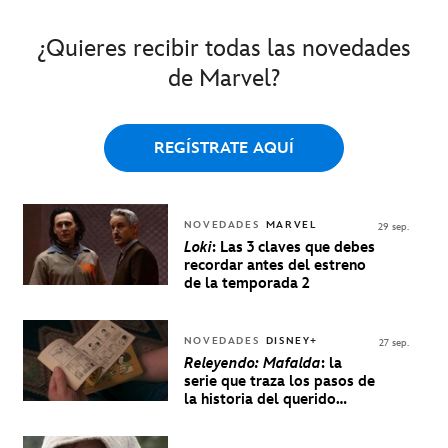
¿Quieres recibir todas las novedades
de Marvel?
REGÍSTRATE AQUÍ
NOVEDADES
MARVEL
29 sep.
Loki
: Las 3 claves que debes
recordar antes del estreno
de la temporada 2
NOVEDADES
DISNEY+
27 sep.
Releyendo: Mafalda
: la
serie que traza los pasos de
la historia del querido
personaje de Quino estrenó
en Disney+