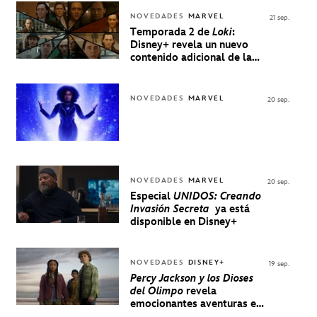
NOVEDADES
MARVEL
21 sep.
Temporada 2 de
Loki
:
Disney+ revela un nuevo
contenido adicional de la
serie de Marvel
NOVEDADES
MARVEL
20 sep.
NOVEDADES
MARVEL
20 sep.
Especial
UNIDOS: Creando
Invasión Secreta
ya está
disponible en Disney+
NOVEDADES
DISNEY+
19 sep.
Percy Jackson y los Dioses
del Olimpo
revela
emocionantes aventuras en
un nuevo teaser