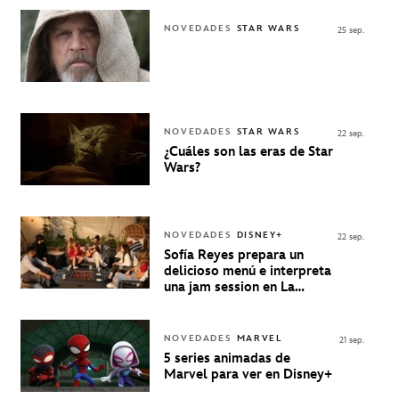
en Disney+
NOVEDADES
STAR WARS
25 sep.
NOVEDADES
STAR WARS
22 sep.
¿Cuáles son las eras de Star
Wars?
NOVEDADES
DISNEY+
22 sep.
Sofía Reyes prepara un
delicioso menú e interpreta
una jam session en La
Música Está Servida
NOVEDADES
MARVEL
21 sep.
5 series animadas de
Marvel para ver en Disney+