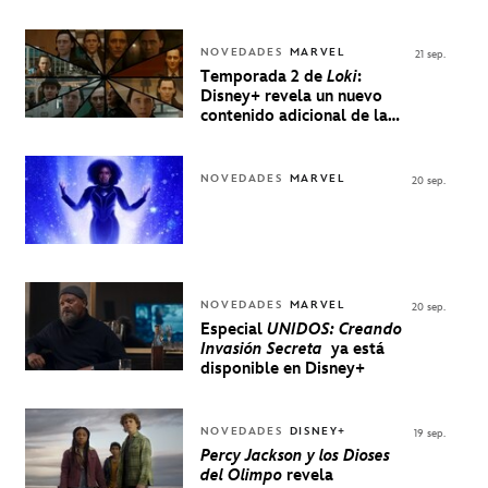
NOVEDADES
MARVEL
21 sep.
Temporada 2 de
Loki
:
Disney+ revela un nuevo
contenido adicional de la
serie de Marvel
NOVEDADES
MARVEL
20 sep.
NOVEDADES
MARVEL
20 sep.
Especial
UNIDOS: Creando
Invasión Secreta
ya está
disponible en Disney+
NOVEDADES
DISNEY+
19 sep.
Percy Jackson y los Dioses
del Olimpo
revela