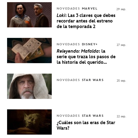
NOVEDADES
MARVEL
29 sep.
Loki
: Las 3 claves que debes
recordar antes del estreno
de la temporada 2
NOVEDADES
DISNEY+
27 sep.
Releyendo: Mafalda
: la
serie que traza los pasos de
la historia del querido
personaje de Quino estrenó
en Disney+
NOVEDADES
STAR WARS
25 sep.
NOVEDADES
STAR WARS
22 sep.
¿Cuáles son las eras de Star
Wars?