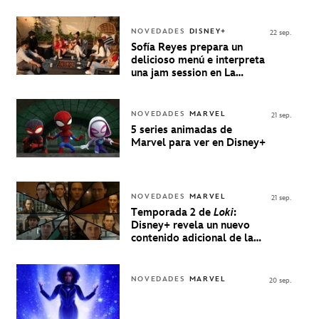
NOVEDADES
DISNEY+
22 sep.
Sofía Reyes prepara un
delicioso menú e interpreta
una jam session en La
Música Está Servida
NOVEDADES
MARVEL
21 sep.
5 series animadas de
Marvel para ver en Disney+
NOVEDADES
MARVEL
21 sep.
Temporada 2 de
Loki
:
Disney+ revela un nuevo
contenido adicional de la
serie de Marvel
NOVEDADES
MARVEL
20 sep.