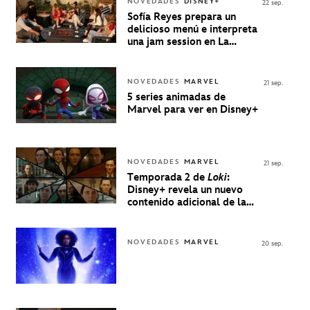
NOVEDADES
DISNEY+
22 sep.
Sofía Reyes prepara un
delicioso menú e interpreta
una jam session en La
Música Está Servida
NOVEDADES
MARVEL
21 sep.
5 series animadas de
Marvel para ver en Disney+
NOVEDADES
MARVEL
21 sep.
Temporada 2 de
Loki
:
Disney+ revela un nuevo
contenido adicional de la
serie de Marvel
NOVEDADES
MARVEL
20 sep.