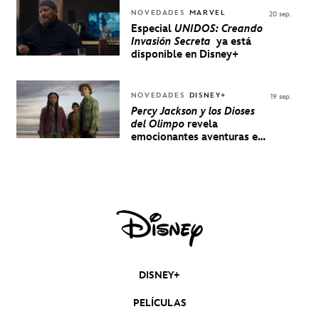
NOVEDADES
MARVEL
20 sep.
Especial
UNIDOS: Creando
Invasión Secreta
ya está
disponible en Disney+
NOVEDADES
DISNEY+
19 sep.
Percy Jackson y los Dioses
del Olimpo
revela
emocionantes aventuras en
un nuevo teaser
DISNEY+
PELÍCULAS