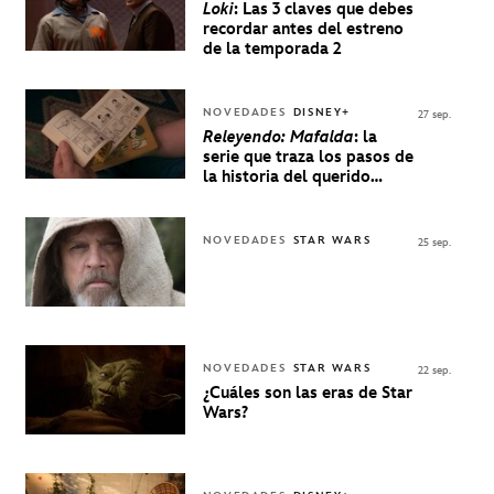
Loki
: Las 3 claves que debes
recordar antes del estreno
de la temporada 2
NOVEDADES
DISNEY+
27 sep.
Releyendo: Mafalda
: la
serie que traza los pasos de
la historia del querido
personaje de Quino estrenó
en Disney+
NOVEDADES
STAR WARS
25 sep.
NOVEDADES
STAR WARS
22 sep.
¿Cuáles son las eras de Star
Wars?