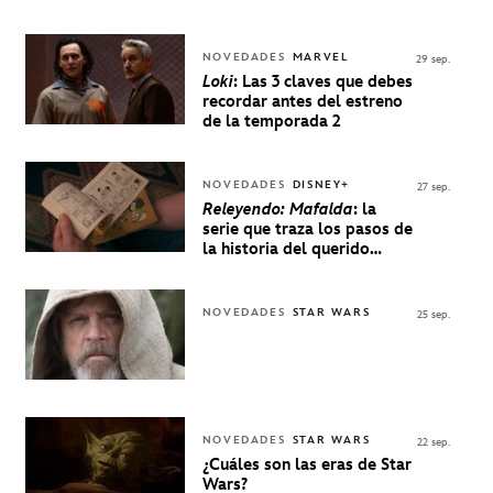
NOVEDADES
MARVEL
29 sep.
Loki
: Las 3 claves que debes
recordar antes del estreno
de la temporada 2
NOVEDADES
DISNEY+
27 sep.
Releyendo: Mafalda
: la
serie que traza los pasos de
la historia del querido
personaje de Quino estrenó
en Disney+
NOVEDADES
STAR WARS
25 sep.
NOVEDADES
STAR WARS
22 sep.
¿Cuáles son las eras de Star
Wars?