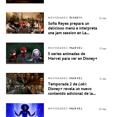
NOVEDADES
DISNEY+
22 sep.
Sofía Reyes prepara un
delicioso menú e interpreta
una jam session en La
Música Está Servida
NOVEDADES
MARVEL
21 sep.
5 series animadas de
Marvel para ver en Disney+
NOVEDADES
MARVEL
21 sep.
Temporada 2 de
Loki
:
Disney+ revela un nuevo
contenido adicional de la
serie de Marvel
NOVEDADES
MARVEL
20 sep.