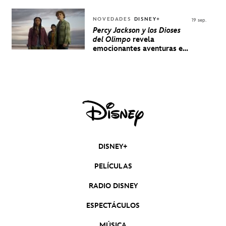
NOVEDADES
DISNEY+
19 sep.
Percy Jackson y los Dioses
del Olimpo
revela
emocionantes aventuras en
un nuevo teaser
DISNEY+
PELÍCULAS
RADIO DISNEY
ESPECTÁCULOS
MÚSICA