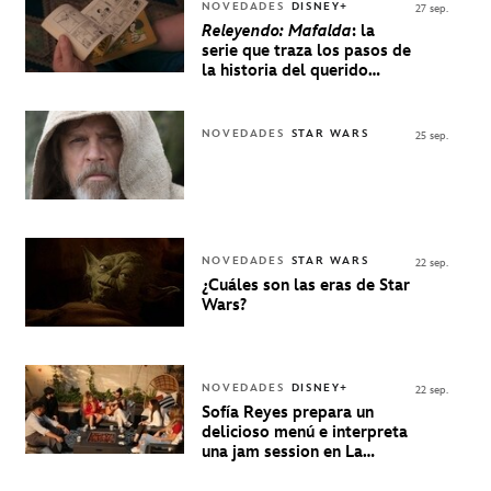
NOVEDADES
DISNEY+
27 sep.
Releyendo: Mafalda
: la
serie que traza los pasos de
la historia del querido
personaje de Quino estrenó
en Disney+
NOVEDADES
STAR WARS
25 sep.
NOVEDADES
STAR WARS
22 sep.
¿Cuáles son las eras de Star
Wars?
NOVEDADES
DISNEY+
22 sep.
Sofía Reyes prepara un
delicioso menú e interpreta
una jam session en La
Música Está Servida