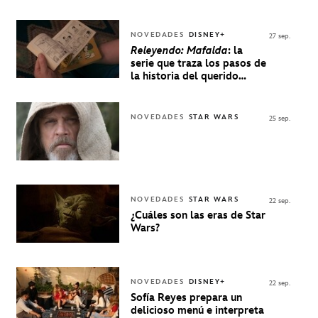
NOVEDADES
DISNEY+
27 sep.
Releyendo: Mafalda
: la
serie que traza los pasos de
la historia del querido
personaje de Quino estrenó
en Disney+
NOVEDADES
STAR WARS
25 sep.
NOVEDADES
STAR WARS
22 sep.
¿Cuáles son las eras de Star
Wars?
NOVEDADES
DISNEY+
22 sep.
Sofía Reyes prepara un
delicioso menú e interpreta