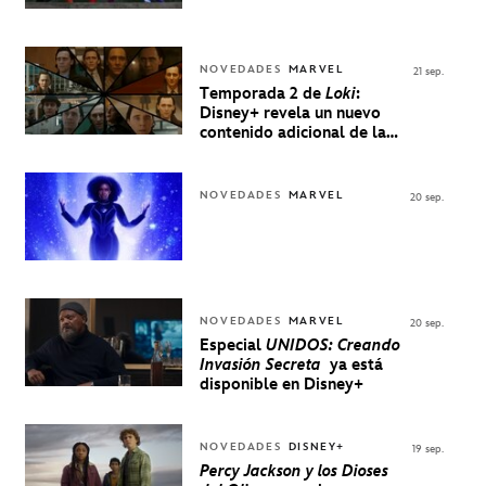
NOVEDADES
MARVEL
21 sep.
Temporada 2 de
Loki
:
Disney+ revela un nuevo
contenido adicional de la
serie de Marvel
NOVEDADES
MARVEL
20 sep.
NOVEDADES
MARVEL
20 sep.
Especial
UNIDOS: Creando
Invasión Secreta
ya está
disponible en Disney+
NOVEDADES
DISNEY+
19 sep.
Percy Jackson y los Dioses