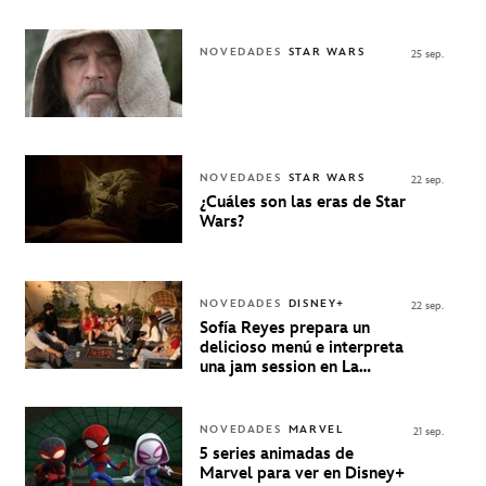
personaje de Quino estrenó
en Disney+
NOVEDADES
STAR WARS
25 sep.
NOVEDADES
STAR WARS
22 sep.
¿Cuáles son las eras de Star
Wars?
NOVEDADES
DISNEY+
22 sep.
Sofía Reyes prepara un
delicioso menú e interpreta
una jam session en La
Música Está Servida
NOVEDADES
MARVEL
21 sep.
5 series animadas de
Marvel para ver en Disney+