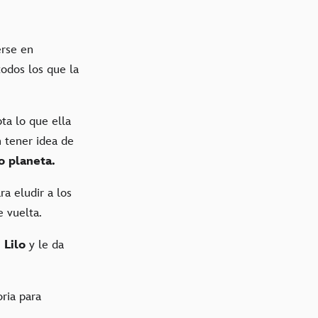
erse en
odos los que la
ta lo que ella
in tener idea de
 planeta.
a eludir a los
 vuelta.
n
Lilo
y le da
ria para