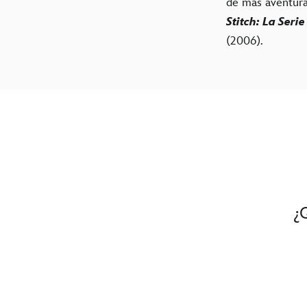
de más aventur
Stitch: L
a Seri
(2006).
¿