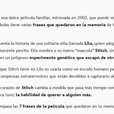
 una dulce película familiar, estrenada en 2002, que puede v
dudas tiene varias
frases que quedaron en la memoria
de t
enta la historia de una solitaria niña llamada
Lilo,
quien adop
inocente perrito. Ella nombra a su nueva “mascota”
Stitch
, s
 es un peligroso
experimento genético que escapó de otro
 que Stitch tiene en Lilo es usarla como un escudo humano par
compensas extraterrestres que están decididos a capturarlo de
 corazón de
Stitch
cambia a medida que pasa más tiempo co
ca tuvo:
la habilidad de querer a alguien más.
repasa las
7 frases de la película
que quedaron en tu memo