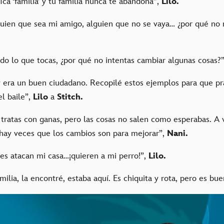
fica ‘familia’ y tu familia nunca te abandona”,
Lilo.
guien que sea mi amigo, alguien que no se vaya… ¿por qué n
odo lo que tocas, ¿por qué no intentas cambiar algunas cosas?
y era un buen ciudadano. Recopilé estos ejemplos para que pr
l baile”,
Lilo
a
Stitch.
s tratas con ganas, pero las cosas no salen como esperabas. A 
 hay veces que los cambios son para mejorar”,
Nani.
res atacan mi casa…¡quieren a mi perro!”,
Lilo.
amilia, la encontré, estaba aquí. Es chiquita y rota, pero es bu