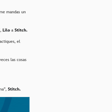
o me mandas un
”,
Lilo
a
Stitch.
actiques, el
veces las cosas
ena”,
Stitch.