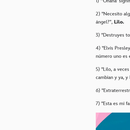
1) "'Ohana' signi
2) "Necesito al
ángel?”,
Lilo.
3) "Destruyes t
4) "Elvis Presle
número uno es e
5) "Lilo, a vece
cambian y ya, y
6) "Extraterrest
7) "Esta es mi f