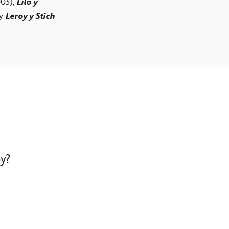
03),
Lilo y
 y
Leroy y Stich
y?