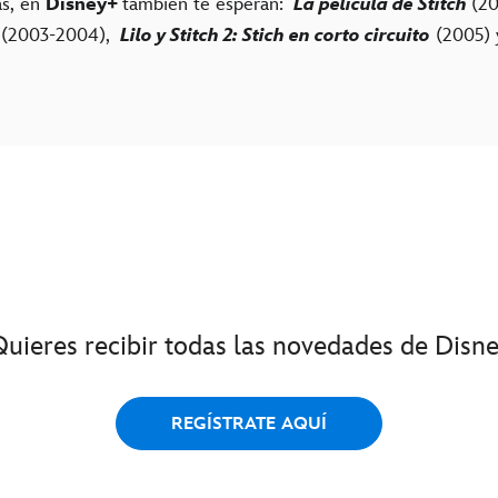
as, en
Disney+
también te esperan:
La película de Stitch
(20
e
(2003-2004),
Lilo y Stitch 2: Stich en corto circuito
(2005)
Quieres recibir todas las novedades de Disne
REGÍSTRATE AQUÍ