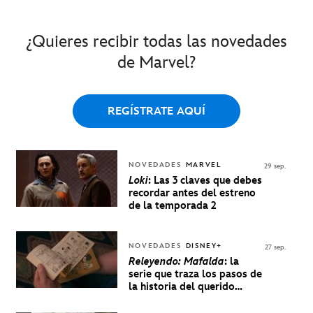
¿Quieres recibir todas las novedades
de Marvel?
REGÍSTRATE AQUÍ
NOVEDADES
MARVEL
29 sep.
Loki
: Las 3 claves que debes
recordar antes del estreno
de la temporada 2
NOVEDADES
DISNEY+
27 sep.
Releyendo: Mafalda
: la
serie que traza los pasos de
la historia del querido
personaje de Quino estrenó
en Disney+