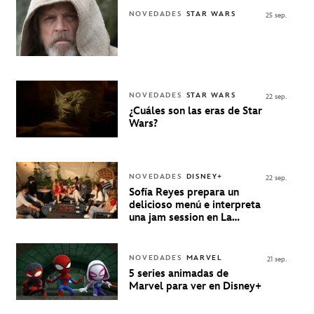
NOVEDADES
STAR WARS
25 sep.
NOVEDADES
STAR WARS
22 sep.
¿Cuáles son las eras de Star
Wars?
NOVEDADES
DISNEY+
22 sep.
Sofía Reyes prepara un
delicioso menú e interpreta
una jam session en La
Música Está Servida
NOVEDADES
MARVEL
21 sep.
5 series animadas de
Marvel para ver en Disney+