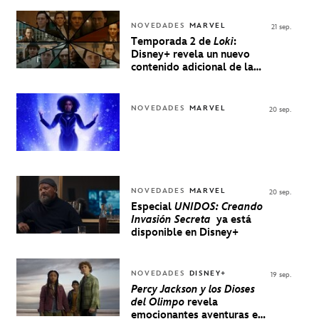
NOVEDADES
MARVEL
21 sep.
Temporada 2 de
Loki
:
Disney+ revela un nuevo
contenido adicional de la
serie de Marvel
NOVEDADES
MARVEL
20 sep.
NOVEDADES
MARVEL
20 sep.
Especial
UNIDOS: Creando
Invasión Secreta
ya está
disponible en Disney+
NOVEDADES
DISNEY+
19 sep.
Percy Jackson y los Dioses
del Olimpo
revela
emocionantes aventuras en