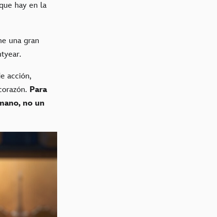
 que hay en la
ene una gran
tyear.
e acción,
corazón.
Para
umano, no un