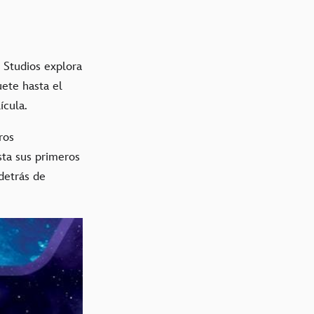
 Studios explora
uete hasta el
ícula.
ros
sta sus primeros
detrás de