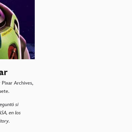
ar
 Pixar Archives,
uete.
eguntó si
SA, en los
Story
.