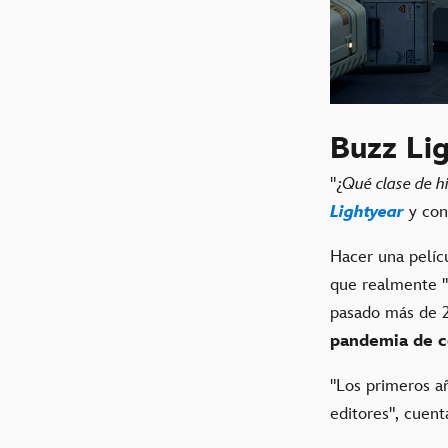
Buzz Li
"¿
Qué clase de h
Lightyear
y cont
Hacer una pelíc
que realmente "t
pasado más de 20
pandemia de c
"Los primeros añ
editores", cuen