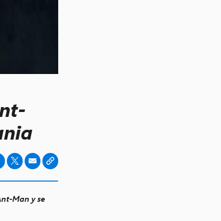
nt-
ania
Ant-Man y se