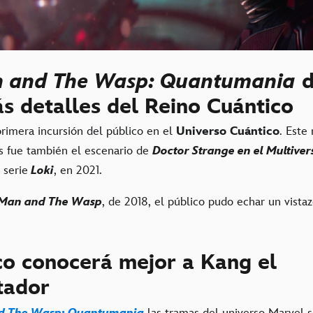
 and The Wasp: Quantumania
d
s detalles del Reino Cuántico
primera incursión del público en el
Universo Cuántico
. Este
os fue también el escenario de
Doctor Strange en el Multiver
 serie
Loki
, en 2021.
Man and The Wasp
, de 2018, el público pudo echar un vistaz
co conocerá mejor a Kang el
tador
d The Wasp: Quantumania
las tramas del universo Marvel s