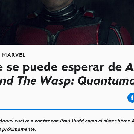
S
MARVEL
e se puede esperar de
A
nd The Wasp: Quantum
Marvel vuelve a contar con Paul Rudd como el s
ú
per héroe 
es próximamente.