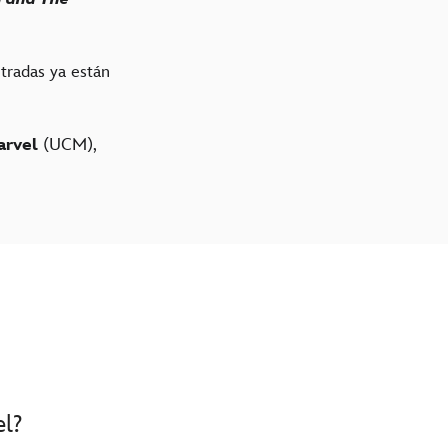
ntradas ya están
arvel
(UCM),
el?