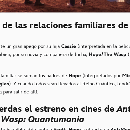
de las relaciones familiares de
te un gran apego por su hija
Cassie
(interpretada en la pelíc
mbién, por su novia y compañera de lucha,
Hope/The Wasp
(
 familiar se suman los padres de
Hope
(interpretados por
Mic
glas
). Y cuando todos sean llevados al Reino Cuántico, tendr
para salir de allí.
erdas el estreno en cines de
An
 Wasp: Quantumania
e increíble viaje junto a
Scott, Hope
y el resto en
Ant-Man