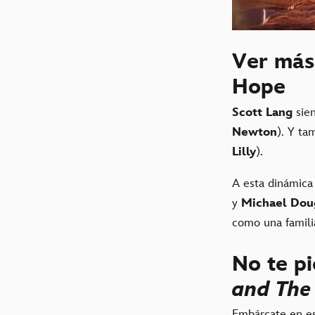
Ver más 
Hope
Scott Lang
sien
Newton
). Y ta
Lilly
).
A esta dinámica
y
Michael Dou
como una familia 
No te pi
and The
Embárcate en est