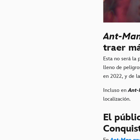
Ant-Man
traer má
Esta no será la 
lleno de peligr
en 2022, y de la
Incluso en
Ant-
localización.
El públi
Conquis
En
Ant-Man an