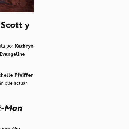
 Scott y
ula por
Kathryn
Evangeline
helle Pfeiffer
án que actuar
t-Man
 and The