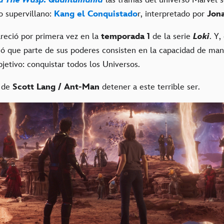
 supervillano:
Kang el Conquistado
r, interpretado por
Jon
reció por primera vez en la
temporada 1
de la serie
Loki
. Y,
ió que parte de sus poderes consisten en la capacidad de man
bjetivo: conquistar todos los Universos.
 de
Scott Lang / Ant-Man
detener a este terrible ser.