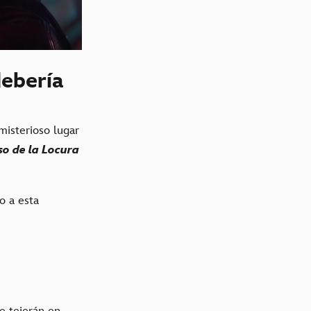
ebería
 misterioso lugar
so de la Locura
o a esta
e tejerán en