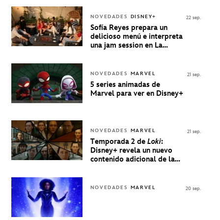
NOVEDADES
DISNEY+
22 sep.
Sofía Reyes prepara un
delicioso menú e interpreta
una jam session en La
Música Está Servida
NOVEDADES
MARVEL
21 sep.
5 series animadas de
Marvel para ver en Disney+
NOVEDADES
MARVEL
21 sep.
Temporada 2 de
Loki
:
Disney+ revela un nuevo
contenido adicional de la
serie de Marvel
NOVEDADES
MARVEL
20 sep.