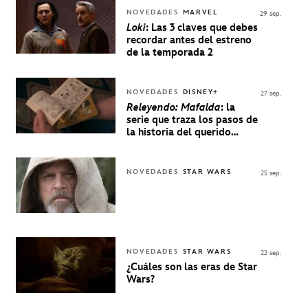
NOVEDADES
MARVEL
29 sep.
Loki
: Las 3 claves que debes
recordar antes del estreno
de la temporada 2
NOVEDADES
DISNEY+
27 sep.
Releyendo: Mafalda
: la
serie que traza los pasos de
la historia del querido
personaje de Quino estrenó
en Disney+
NOVEDADES
STAR WARS
25 sep.
NOVEDADES
STAR WARS
22 sep.
¿Cuáles son las eras de Star
Wars?