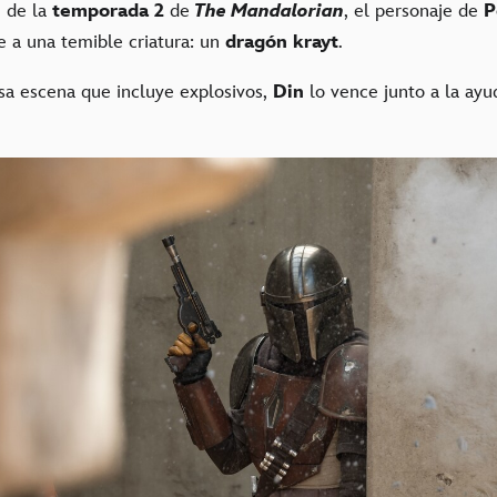
1
de la
temporada 2
de
The Mandalorian
, el personaje de
P
e a una temible criatura: un
dragón krayt
.
a escena que incluye explosivos,
Din
lo vence junto a la ay