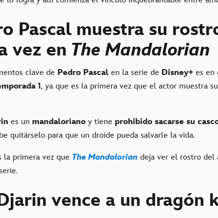
 lo logra y allí comienza el vínculo inquebrantable entre a
ro Pascal muestra su rostr
a vez en
The Mandalorian
mentos clave de
Pedro Pascal
en la serie de
Disney+
es en 
emporada 1
, ya que es la primera vez que el actor muestra su
rin
es un
mandaloriano
y tiene
prohibido sacarse su casc
be quitárselo para que un droide pueda salvarle la vida.
 la primera vez que
The Mandalorian
deja ver el rostro del 
 serie.
 Djarin vence a un dragón 