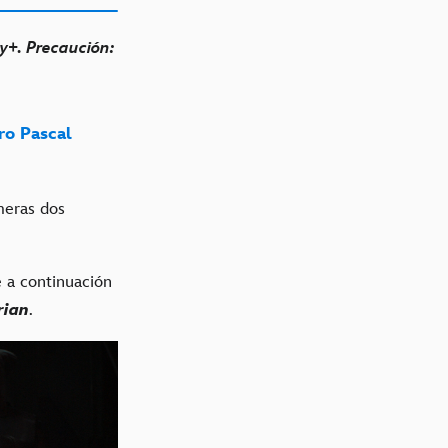
y+. Precaución:
ro Pascal
meras dos
e a continuación
rian
.