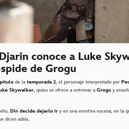
 Djarin conoce a Luke Sky
espide de Grogu
pítulo
de la
temporada 2
, el personaje interpretado por
Ped
uke Skywalker
, quien se ofrece a entrenar a
Grogu
y enseñ
niño,
Din decide dejarlo ir
y en una emotiva escena, en la q
se dicen adiós.