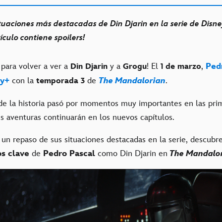
tuaciones más destacadas de Din Djarin en la serie de Disne
tículo contiene spoilers!
 para volver a ver a
y a
! El
,
Ped
Din Djarin
Grogu
1 de marzo
ey+
con la
de
The Mandalorian
.
temporada 3
 de la historia pasó por momentos muy importantes en las pri
s aventuras continuarán en los nuevos capítulos.
 un repaso de sus situaciones destacadas en la serie, descubr
os clave
de
Pedro Pascal
como Din Djarin en
The Mandalo