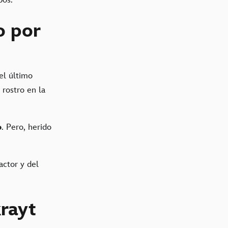
mbos.
o por
el último
 rostro en la
o
. Pero, herido
actor y del
krayt