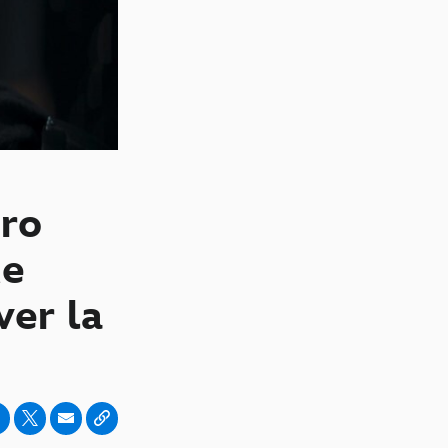
dro
e
ver la