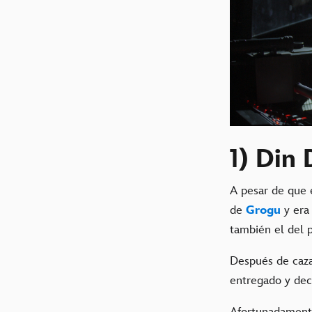
1) Din
A pesar de que 
de
Grogu
y era
también el del 
Después de caz
entregado y deci