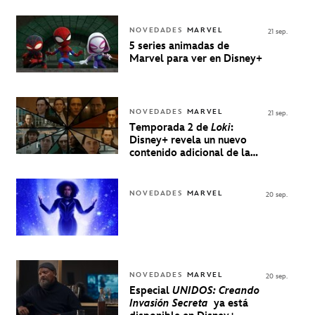
Música Está Servida
NOVEDADES
MARVEL
21 sep.
5 series animadas de
Marvel para ver en Disney+
NOVEDADES
MARVEL
21 sep.
Temporada 2 de
Loki
:
Disney+ revela un nuevo
contenido adicional de la
serie de Marvel
NOVEDADES
MARVEL
20 sep.
NOVEDADES
MARVEL
20 sep.
Especial
UNIDOS: Creando
Invasión Secreta
ya está