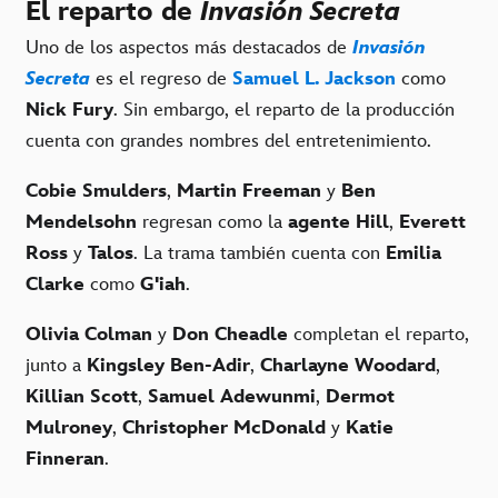
El reparto de
Invasión Secreta
Uno de los aspectos más destacados de
Invasión
Secreta
es el regreso de
Samuel L. Jackson
como
Nick Fury
. Sin embargo, el reparto de la producción
cuenta con grandes nombres del entretenimiento.
Cobie Smulders
,
Martin Freeman
y
Ben
Mendelsohn
regresan como la
agente Hill
,
Everett
Ross
y
Talos
. La trama también cuenta con
Emilia
Clarke
como
G'iah
.
Olivia Colman
y
Don Cheadle
completan el reparto,
junto a
Kingsley Ben-Adir
,
Charlayne Woodard
,
Killian Scott
,
Samuel Adewunmi
,
Dermot
Mulroney
,
Christopher McDonald
y
Katie
Finneran
.