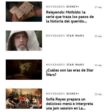
NOVEDADES
DISNEY+
27 sep.
Releyendo: Mafalda
: la
serie que traza los pasos de
la historia del querido
personaje de Quino estrenó
en Disney+
NOVEDADES
STAR WARS
25 sep.
NOVEDADES
STAR WARS
22 sep.
¿Cuáles son las eras de Star
Wars?
NOVEDADES
DISNEY+
22 sep.
Sofía Reyes prepara un
delicioso menú e interpreta
una jam session en La