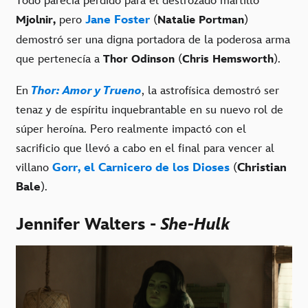
Todo parecía perdido para el destrozado martillo
pero
Jane Foster
(
)
Mjolnir,
Natalie Portman
demostró ser una digna portadora de la poderosa arma
que pertenecía a
(
).
Thor Odinson
Chris Hemsworth
En
Thor: Amor y Trueno
, la astrofísica demostró ser
tenaz y de espíritu inquebrantable en su nuevo rol de
súper heroína. Pero realmente impactó con el
sacrificio que llevó a cabo en el final para vencer al
villano
Gorr, el Carnicero de los Dioses
(
Christian
Bale
).
Jennifer Walters -
She-Hulk