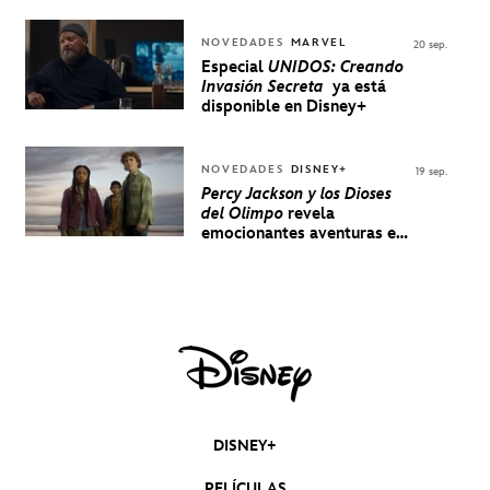
NOVEDADES
MARVEL
20 sep.
Especial
UNIDOS: Creando
Invasión Secreta
ya está
disponible en Disney+
NOVEDADES
DISNEY+
19 sep.
Percy Jackson y los Dioses
del Olimpo
revela
emocionantes aventuras en
un nuevo teaser
DISNEY+
PELÍCULAS