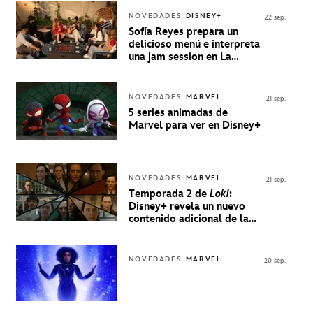
NOVEDADES
DISNEY+
22 sep.
Sofía Reyes prepara un
delicioso menú e interpreta
una jam session en La
Música Está Servida
NOVEDADES
MARVEL
21 sep.
5 series animadas de
Marvel para ver en Disney+
NOVEDADES
MARVEL
21 sep.
Temporada 2 de
Loki
:
Disney+ revela un nuevo
contenido adicional de la
serie de Marvel
NOVEDADES
MARVEL
20 sep.