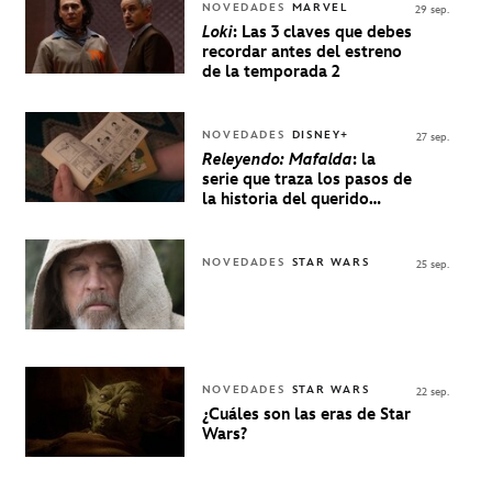
NOVEDADES
MARVEL
29 sep.
Loki
: Las 3 claves que debes
recordar antes del estreno
de la temporada 2
NOVEDADES
DISNEY+
27 sep.
Releyendo: Mafalda
: la
serie que traza los pasos de
la historia del querido
personaje de Quino estrenó
en Disney+
NOVEDADES
STAR WARS
25 sep.
NOVEDADES
STAR WARS
22 sep.
¿Cuáles son las eras de Star
Wars?