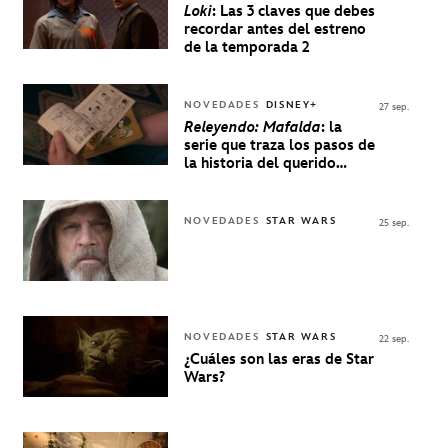
Loki
: Las 3 claves que debes
recordar antes del estreno
de la temporada 2
NOVEDADES
DISNEY+
27 sep.
Releyendo: Mafalda
: la
serie que traza los pasos de
la historia del querido
personaje de Quino estrenó
en Disney+
NOVEDADES
STAR WARS
25 sep.
NOVEDADES
STAR WARS
22 sep.
¿Cuáles son las eras de Star
Wars?