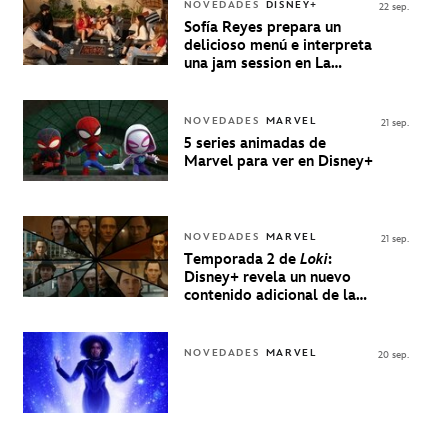
NOVEDADES
DISNEY+
22 sep.
Sofía Reyes prepara un
delicioso menú e interpreta
una jam session en La
Música Está Servida
NOVEDADES
MARVEL
21 sep.
5 series animadas de
Marvel para ver en Disney+
NOVEDADES
MARVEL
21 sep.
Temporada 2 de
Loki
:
Disney+ revela un nuevo
contenido adicional de la
serie de Marvel
NOVEDADES
MARVEL
20 sep.