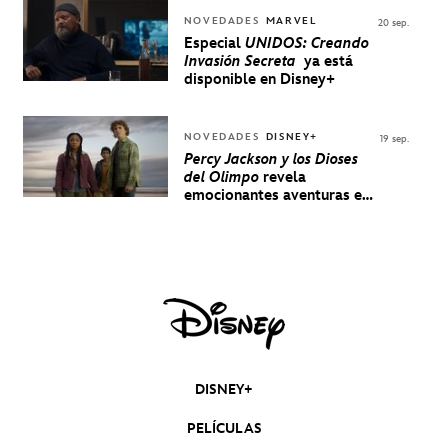
NOVEDADES
MARVEL
20 sep.
Especial
UNIDOS: Creando
Invasión Secreta
ya está
disponible en Disney+
NOVEDADES
DISNEY+
19 sep.
Percy Jackson y los Dioses
del Olimpo
revela
emocionantes aventuras en
un nuevo teaser
DISNEY+
PELÍCULAS