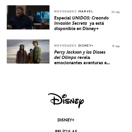
NOVEDADES
MARVEL
20 sep.
Especial
UNIDOS: Creando
Invasión Secreta
ya está
disponible en Disney+
NOVEDADES
DISNEY+
19 sep.
Percy Jackson y los Dioses
del Olimpo
revela
emocionantes aventuras en
un nuevo teaser
DISNEY+
PELÍCULAS