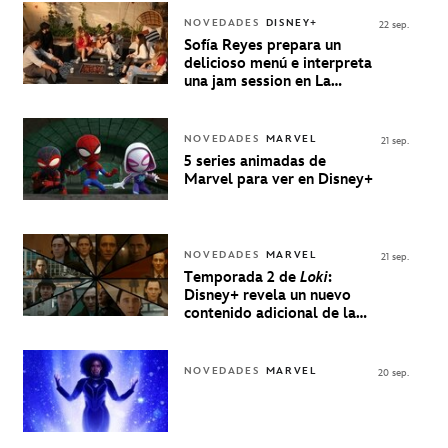
NOVEDADES
DISNEY+
22 sep.
Sofía Reyes prepara un
delicioso menú e interpreta
una jam session en La
Música Está Servida
NOVEDADES
MARVEL
21 sep.
5 series animadas de
Marvel para ver en Disney+
NOVEDADES
MARVEL
21 sep.
Temporada 2 de
Loki
:
Disney+ revela un nuevo
contenido adicional de la
serie de Marvel
NOVEDADES
MARVEL
20 sep.