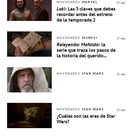
NOVEDADES
MARVEL
29 sep.
Loki
: Las 3 claves que debes
recordar antes del estreno
de la temporada 2
NOVEDADES
DISNEY+
27 sep.
Releyendo: Mafalda
: la
serie que traza los pasos de
la historia del querido
personaje de Quino estrenó
en Disney+
NOVEDADES
STAR WARS
25 sep.
NOVEDADES
STAR WARS
22 sep.
¿Cuáles son las eras de Star
Wars?