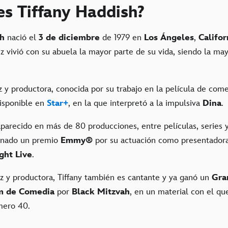
es Tiffany Haddish?
sh
nació el
3 de diciembre
de 1979 en
Los Ángeles
,
Califor
riz vivió con su abuela la mayor parte de su vida, siendo la m
z y productora, conocida por su trabajo en la película de com
disponible en
Star+
, en la que interpretó a la impulsiva
Dina
.
 aparecido en más de 80 producciones, entre películas, series
ganado un premio
Emmy®
por su actuación como presentadora
ght Live
.
z y productora, Tiffany también es cantante y ya ganó un
Gr
m de Comedia
por
Black Mitzvah
, en un material con el qu
ero 40.