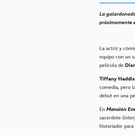
La galardonada 
próximamente en
La actriz y cóm
equipo con un s
película de
Dis
Tiffany Haddi
comedia, pero la
debut en una pe
En
Mansión Em
sacerdote (inte
historiador para