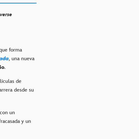
 verse
 que forma
jada
, una nueva
io
.
lículas de
arrera desde su
 con un
 fracasada y un