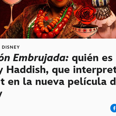
S
DISNEY
ón Embrujada:
quién es
y Haddish, que interpre
t en la nueva película 
y