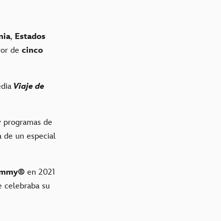
nia
,
Estados
ayor de
cinco
edia
Viaje de
 y programas de
 de un especial
ammy®
en 2021
e celebraba su