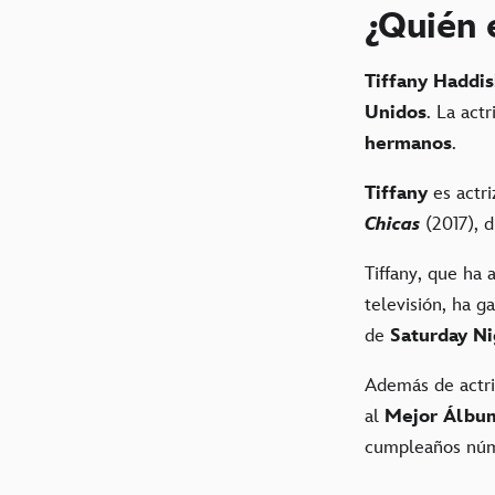
¿Quién 
Tiffany Haddi
Unidos
. La act
hermanos
.
Tiffany
es actri
Chicas
(2017), 
Tiffany, que ha
televisión, ha 
de
Saturday Ni
Además de actri
al
Mejor Álbu
cumpleaños núm