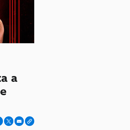
ta a
de