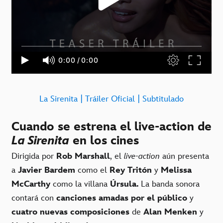
La Sirenita | Tráiler Oficial | Subtitulado
Cuando se estrena el live-action de
La Sirenita
en los cines
Dirigida por
Rob Marshall
, el
live-action
aún presenta
a
Javier Bardem
como el
Rey Tritón
y
Melissa
McCarthy
como la villana
Úrsula.
La banda sonora
contará con
canciones amadas por el público
y
cuatro nuevas composiciones
de
Alan Menken
y