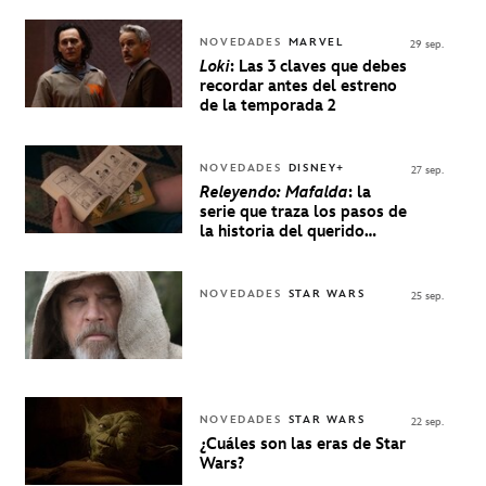
NOVEDADES
MARVEL
29 sep.
Loki
: Las 3 claves que debes
recordar antes del estreno
de la temporada 2
NOVEDADES
DISNEY+
27 sep.
Releyendo: Mafalda
: la
serie que traza los pasos de
la historia del querido
personaje de Quino estrenó
en Disney+
NOVEDADES
STAR WARS
25 sep.
NOVEDADES
STAR WARS
22 sep.
¿Cuáles son las eras de Star
Wars?