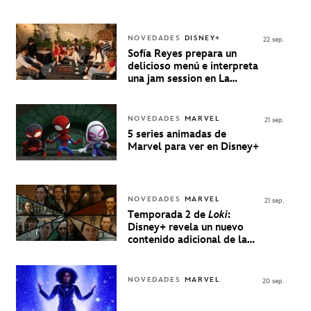
NOVEDADES
DISNEY+
22 sep.
Sofía Reyes prepara un
delicioso menú e interpreta
una jam session en La
Música Está Servida
NOVEDADES
MARVEL
21 sep.
5 series animadas de
Marvel para ver en Disney+
NOVEDADES
MARVEL
21 sep.
Temporada 2 de
Loki
:
Disney+ revela un nuevo
contenido adicional de la
serie de Marvel
NOVEDADES
MARVEL
20 sep.