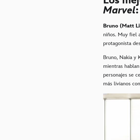
Los me
Marvel
Bruno (Matt L
niños. Muy fiel 
protagonista de
Bruno, Nakia y 
mientras hablan 
personajes se c
más livianos con