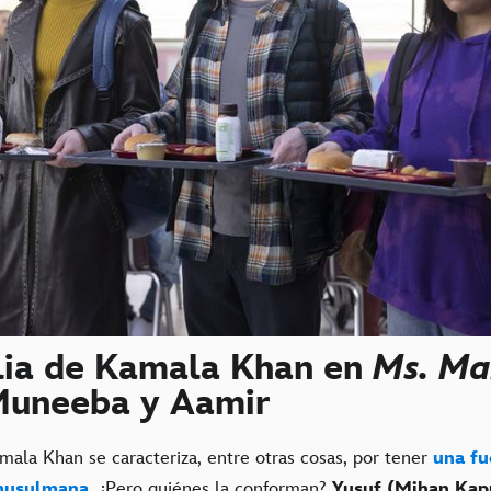
lia de Kamala Khan en
Ms. Ma
Muneeba y Aamir
mala Khan se caracteriza, entre otras cosas, por tener
una fu
 musulmana
. ¿Pero quiénes la conforman?
Yusuf (Mihan Kap