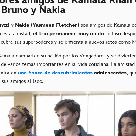
jores amigos de Kamala Khan
: Bruno y Nakia
intz)
y
Nakia (Yasmeen Fletcher)
son amigos de Kamala d
a esta amistad,
el trío permanece muy unido
incluso despu
scubre sus superpoderes y se enfrenta a nuevos retos como M
Kamala comparten su pasión por los Vengadores y se divierten
de varios temas importantes en su vida cotidiana. La amistad 
entra en
una época de descubrimientos
adolescentes
, qu
 sus amigos al lado.