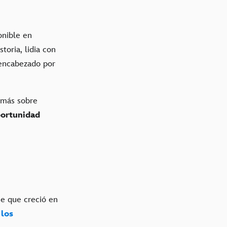
onible en
toria, lidia con
 encabezado por
 más sobre
ortunidad
e que creció en
r
los