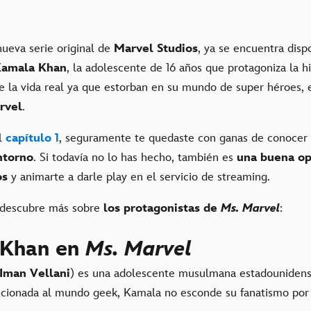
 nueva serie original de
Marvel Studios
, ya se encuentra disp
amala Khan
, la adolescente de 16 años que protagoniza la his
e la vida real ya que estorban en su mundo de super héroes,
rvel
.
el
capítulo 1
, seguramente te quedaste con ganas de conocer
ntorno
. Si todavía no lo has hecho, también es
una buena op
os
y animarte a darle play en el servicio de streaming.
 descubre más sobre
los protagonistas de
Ms. Marvel
:
 Khan en
Ms. Marvel
Iman Vellani
) es una adolescente musulmana estadounidens
ficionada al mundo geek, Kamala no esconde su fanatismo po