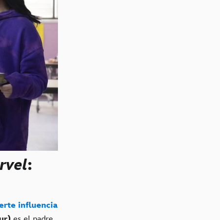
rvel
:
erte influencia
ur)
es el padre