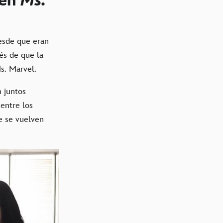
 en
Ms.
esde que eran
és de que la
s. Marvel.
 juntos
entre los
e se vuelven