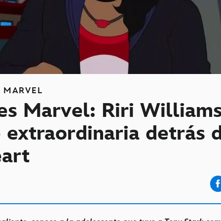
S
MARVEL
s Marvel: Riri Williams
 extraordinaria detrás 
eart