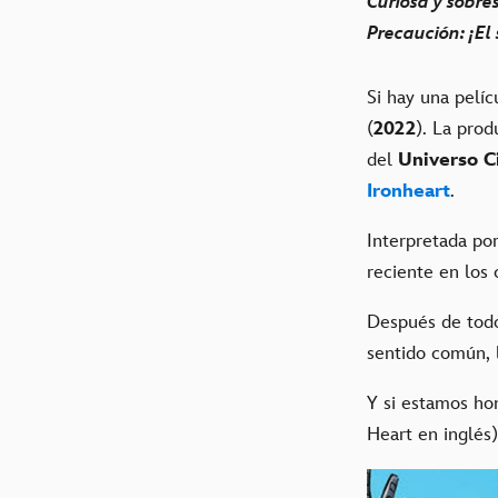
Curiosa y sobre
Precaución: ¡El 
Si hay una pelí
(
2022
). La prod
del
Universo C
Ironheart
.
Interpretada po
reciente en los 
Después de todo
sentido común, l
Y si estamos ho
Heart en inglés)