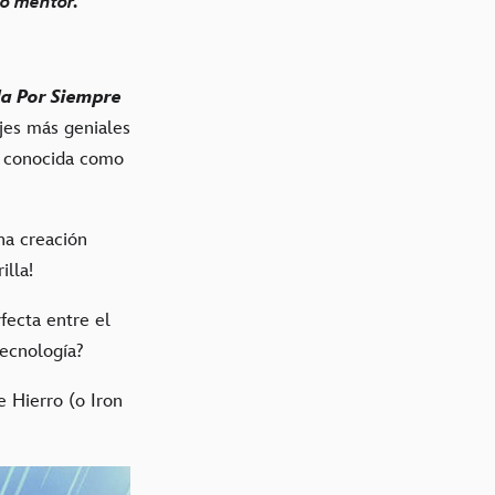
mo mentor.
a Por Siempre
jes más geniales
n conocida como
na creación
illa!
fecta entre el
tecnología?
 Hierro (o Iron