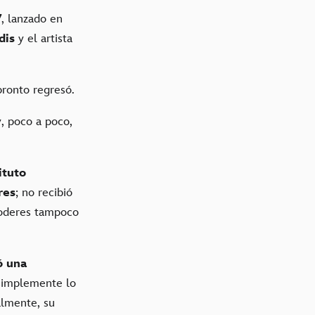
7
, lanzado en
dis
y el artista
 pronto regresó.
, poco a poco,
ituto
res
; no recibió
poderes tampoco
ó una
i simplemente lo
almente, su