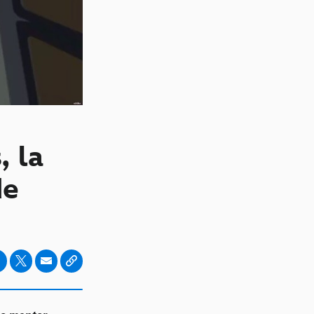
, la
de