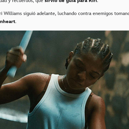
idad y recuerdos, que
sirvió de guía para Riri
.
ri Williams siguió adelante, luchando contra enemigos toma
onheart
.