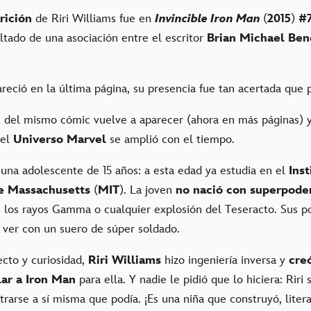
rición
de Riri Williams fue en
Invincible Iron Man
(
2015
)
#
ltado de una asociación entre el escritor
Brian Michael Ben
.
reció en la última página, su presencia fue tan acertada que
9
del mismo cómic vuelve a aparecer (ahora en más páginas) y
el
Universo Marvel
se amplió con el tiempo.
 una adolescente de 15 años: a esta edad ya estudia en el
Inst
e Massachusetts
(
MIT
). La joven
no nació con superpode
e los rayos Gamma o cualquier explosión del Teseracto. Sus 
 ver con un suero de súper soldado.
ecto y curiosidad,
Riri Williams
hizo ingeniería inversa y
cre
ar a Iron Man
para ella. Y nadie le pidió que lo hiciera: Rir
rarse a sí misma que podía. ¡Es una niña que construyó, liter