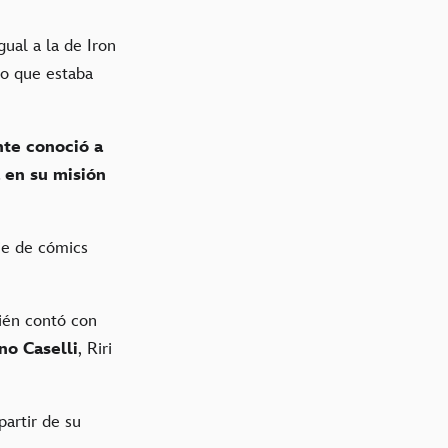
gual a la de Iron
lo que estaba
nte conoció a
 en su misión
ie de cómics
ién contó con
no Caselli
, Riri
partir de su