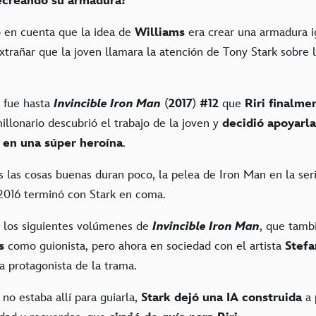
ecreando su armadura
?
 en cuenta que la idea de
Williams
era crear una armadura i
xtrañar que la joven llamara la atención de Tony Stark sobre 
 fue hasta
Invincible Iron Man
(
2017
)
#12
que
Riri finalme
millonario descubrió el trabajo de la joven y
decidió apoyarla
 en una súper heroína
.
 las cosas buenas duran poco, la pelea de Iron Man en la ser
2016 terminó con Stark en coma.
 los siguientes volúmenes de
Invincible Iron Man
, que tamb
is
como guionista, pero ahora en sociedad con el artista
Stefa
la protagonista de la trama.
o estaba allí para guiarla,
Stark dejó una IA construida
a 