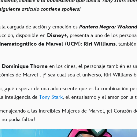
saliente, conoce a la adolescente que tuvo a Tony Stark co
siguiente artículo contiene spoilers!
cula cargada de acción y emoción es
Pantera Negra: Wakand
ucción, disponible en
Disney+
, presenta a uno de los persona
inematográfico de Marvel
(
UCM
):
Riri Williams
, tambié
r
Dominique Thorne
en los cines, el personaje también es u
cómics de Marvel . ¡Y sea cual sea el universo, Riri Williams br
, ¿qué esperar de una adolescente que es la combinación per
a inteligencia de
Tony Stark
, el entusiasmo y el amor por la 
menajeando a las increíbles Mujeres de Marvel, ¡el Corazón de
 no podía faltar!