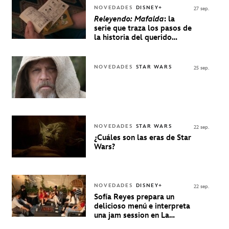
NOVEDADES
DISNEY+
27 sep.
Releyendo: Mafalda
: la
serie que traza los pasos de
la historia del querido
personaje de Quino estrenó
en Disney+
NOVEDADES
STAR WARS
25 sep.
NOVEDADES
STAR WARS
22 sep.
¿Cuáles son las eras de Star
Wars?
NOVEDADES
DISNEY+
22 sep.
Sofía Reyes prepara un
delicioso menú e interpreta
una jam session en La
Música Está Servida