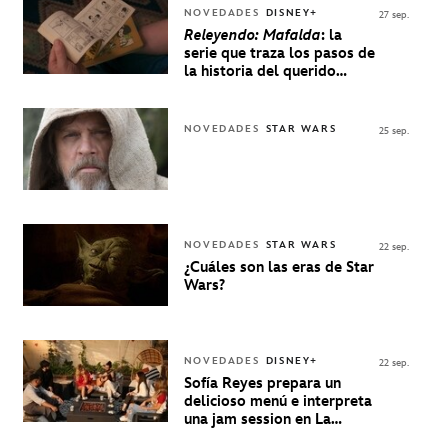
NOVEDADES
DISNEY+
27 sep.
Releyendo: Mafalda
: la
serie que traza los pasos de
la historia del querido
personaje de Quino estrenó
en Disney+
NOVEDADES
STAR WARS
25 sep.
NOVEDADES
STAR WARS
22 sep.
¿Cuáles son las eras de Star
Wars?
NOVEDADES
DISNEY+
22 sep.
Sofía Reyes prepara un
delicioso menú e interpreta
una jam session en La
Música Está Servida