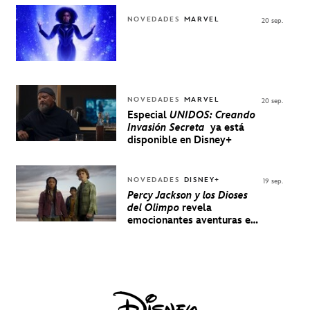
NOVEDADES
MARVEL
20 sep.
NOVEDADES
MARVEL
20 sep.
Especial
UNIDOS: Creando
Invasión Secreta
ya está
disponible en Disney+
NOVEDADES
DISNEY+
19 sep.
Percy Jackson y los Dioses
del Olimpo
revela
emocionantes aventuras en
un nuevo teaser