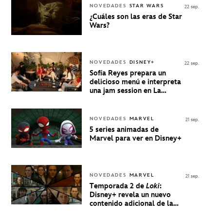
NOVEDADES
STAR WARS
22 sep.
¿Cuáles son las eras de Star
Wars?
NOVEDADES
DISNEY+
22 sep.
Sofía Reyes prepara un
delicioso menú e interpreta
una jam session en La
Música Está Servida
NOVEDADES
MARVEL
21 sep.
5 series animadas de
Marvel para ver en Disney+
NOVEDADES
MARVEL
21 sep.
Temporada 2 de
Loki
:
Disney+ revela un nuevo
contenido adicional de la
serie de Marvel