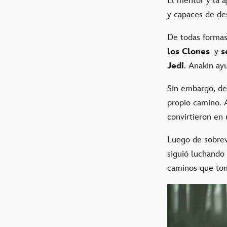
El mentor y la a
y capaces de des
De todas formas
los Clones
y
s
Jedi
. Anakin ay
Sin embargo, de
propio camino. A
convirtieron en
Luego de sobrevi
siguió luchando
caminos que tom