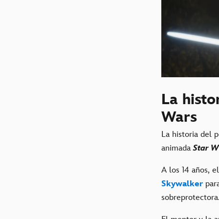
La histo
Wars
La historia del 
animada
Star W
A los 14 años, e
Skywalker
para
sobreprotectora