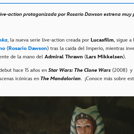
live-action protagonizada por Rosario Dawson estrena muy 
oka
, la nueva serie live-action creada por
Lucasfilm
, sigue a
no
(
Rosario Dawson
) tras la caída del Imperio, mientras inv
nte de la mano del
Admiral Thrawn
(
Lars Mikkelsen
).
debut hace 15 años en
Star Wars: The Clone Wars
(2008) y 
scenas icónicas en
The Mandalorian
.
¡Conoce más sobre est