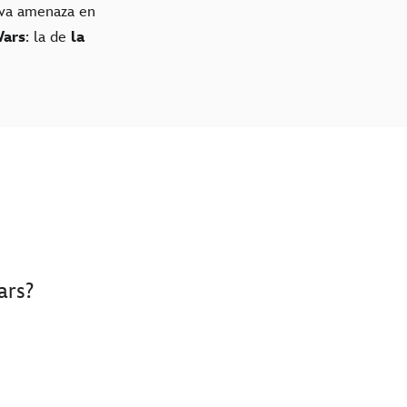
ueva amenaza en
Wars
: la de
la
ars?