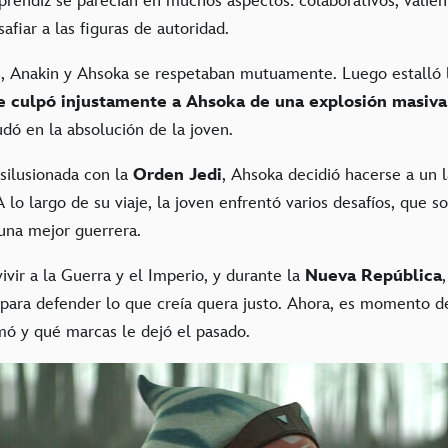
prendiz se parecían en muchos aspectos: colaborativos, valient
afiar a las figuras de autoridad.
, Anakin y Ahsoka se respetaban mutuamente. Luego estalló
e culpó injustamente a Ahsoka de una explosión masiv
udó en la absolución de la joven.
silusionada con la
Orden Jedi
, Ahsoka decidió hacerse a un l
 lo largo de su viaje, la joven enfrentó varios desafíos, que so
 una mejor guerrera.
vir a la Guerra y el Imperio, y durante la
Nueva República
 para defender lo que creía quera justo. Ahora, es momento de
ó y qué marcas le dejó el pasado.