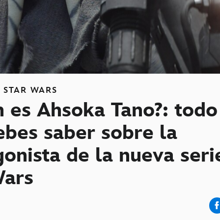
S
STAR WARS
n es Ahsoka Tano?: todo
ebes saber sobre la
onista de la nueva seri
Wars