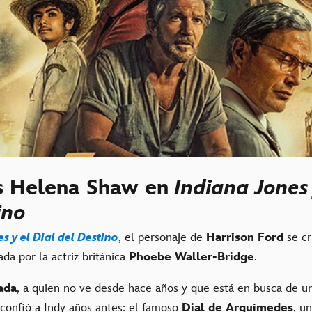
s Helena Shaw en
Indiana Jones 
tino
s y el Dial del Destino
, el personaje de
Harrison Ford
se c
ada por la actriz británica
Phoebe Waller-Bridge
.
ada
, a quien no ve desde hace años y que está en busca de un
 confió a Indy años antes: el famoso
Dial de Arquímedes
, u