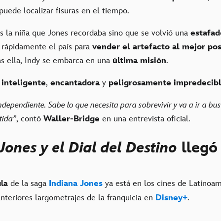
uede localizar fisuras en el tiempo.
s la niña que Jones recordaba sino que se volvió una
estafad
 rápidamente el país para
vender el artefacto al mejor po
as ella, Indy se embarca en una
última misión
.
inteligente
,
encantadora
y
peligrosamente impredecib
dependiente. Sabe lo que necesita para sobrevivir y va a ir a bu
tida”
, contó
Waller-Bridge
en una entrevista oficial.
Jones y el Dial del Destino
llegó 
de la saga
Indiana Jones
ya está en los cines de Latinoa
ula
nteriores largometrajes de la franquicia en
Disney+
.