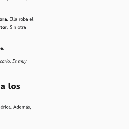
ora
. Ella roba el
stor
. Sin otra
le
.
scarlo. Es muy
a los
mérica. Además,