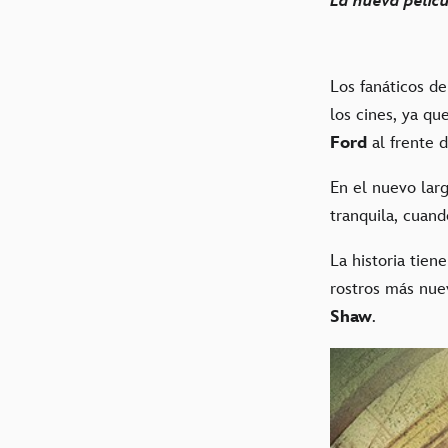
La nueva pelícu
Los fanáticos de
los cines, ya qu
Ford
al frente d
En el nuevo lar
tranquila, cuan
La historia tien
rostros más nuev
Shaw
.