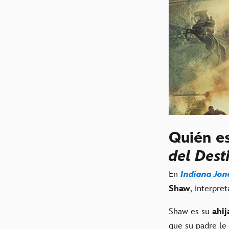
Quién e
del Des
En
Indiana Jone
Shaw
, interpret
Shaw es su
ahij
que su padre le