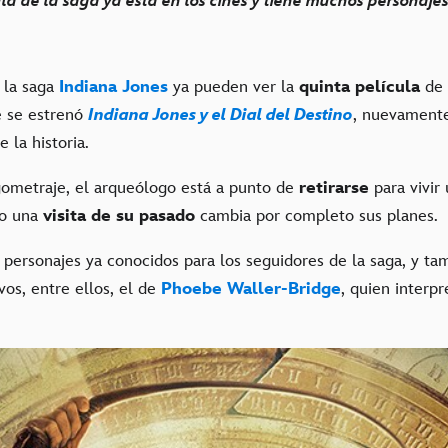
la de la saga ya está en los cines y tiene muchos personaj
 la saga
Indiana Jones
ya pueden ver la
quinta película
de 
e se estrenó
Indiana Jones y el Dial del Destino
, nuevament
e la historia.
gometraje, el arqueólogo está a punto de
retirarse
para vivir
do una
visita de su pasado
cambia por completo sus planes.
e personajes ya conocidos para los seguidores de la saga, y ta
os, entre ellos, el de
Phoebe Waller-Bridge
, quien interpr