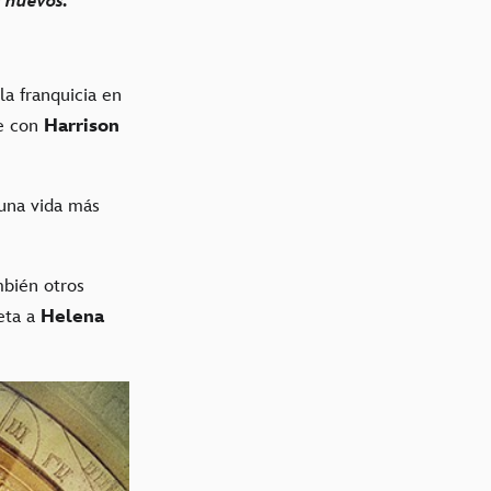
es nuevos.
la franquicia en
e con
Harrison
 una vida más
mbién otros
eta a
Helena