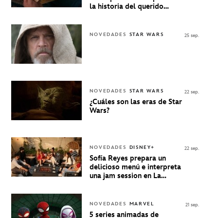
la historia del querido
personaje de Quino estrenó
en Disney+
NOVEDADES
STAR WARS
25 sep.
NOVEDADES
STAR WARS
22 sep.
¿Cuáles son las eras de Star
Wars?
NOVEDADES
DISNEY+
22 sep.
Sofía Reyes prepara un
delicioso menú e interpreta
una jam session en La
Música Está Servida
NOVEDADES
MARVEL
21 sep.
5 series animadas de