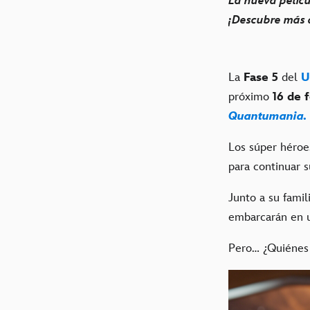
La nueva pelícu
¡Descubre más 
La
Fase 5
del
U
próximo
16 de 
Quantumania.
Los súper héro
para continuar 
Junto a su famil
embarcarán en un
Pero… ¿Quiénes 