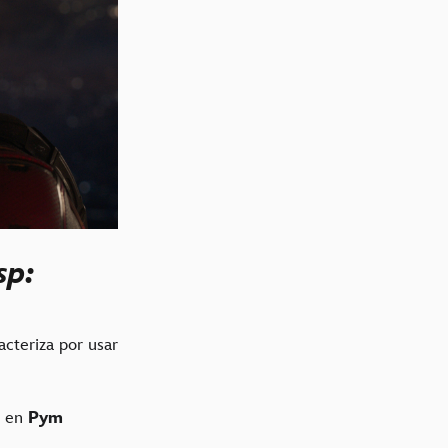
sp:
racteriza por usar
e en
Pym