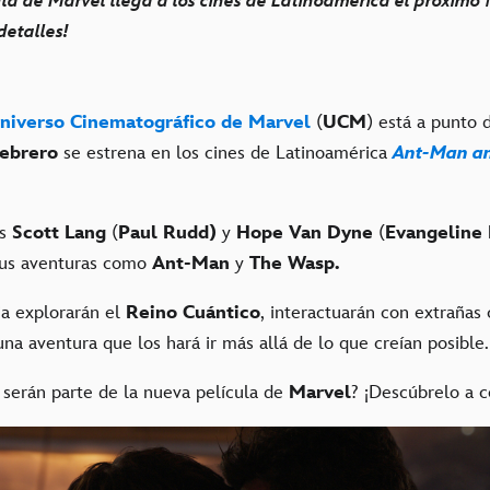
la de Marvel llega a los cines de Latinoamérica el próximo 1
detalles!
niverso Cinematográfico de Marvel
(
UCM
) está a punto 
febrero
se estrena en los cines de Latinoamérica
Ant-Man a
es
Scott Lang
(
Paul Rudd)
y
Hope Van Dyne
(
Evangeline L
sus aventuras como
Ant-Man
y
The Wasp.
ia explorarán el
Reino Cuántico
, interactuarán con extrañas 
a aventura que los hará ir más allá de lo que creían posible.
serán parte de la nueva película de
Marvel
? ¡Descúbrelo a c