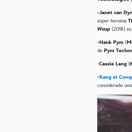
-Janet van Dy
súper heroína
T
Wasp
(2018) es
-Hank Pym
(
M
de
Pym Techno
-
Cassie Lang
(
-
Kang el Conq
considerado uno