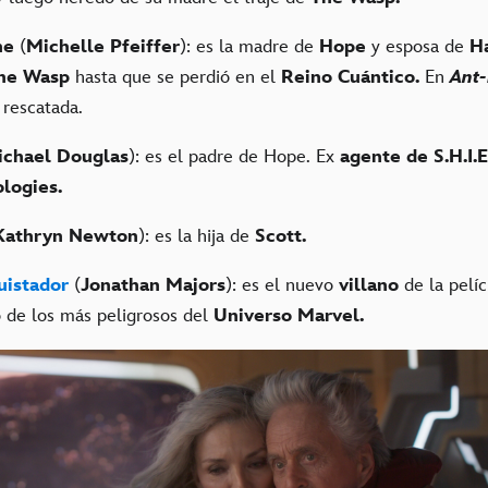
ne
(
Michelle Pfeiffer
): es la madre de
Hope
y esposa de
H
he Wasp
hasta que se perdió en el
Reino Cuántico.
En
Ant
 rescatada.
ichael Douglas
): es el padre de Hope. Ex
agente de S.H.I.E
logies.
Kathryn Newton
): es la hija de
Scott.
uistador
(
Jonathan Majors
): es el nuevo
villano
de la pelíc
 de los más peligrosos del
Universo Marvel.