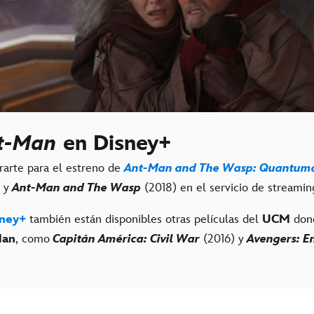
t-Man
en Disney+
rarte para el estreno de
Ant-Man and The Wasp: Quantum
 y
Ant-Man and The Wasp
(2018) en el servicio de streamin
ney+
también están disponibles otras películas del
UCM
don
Man
, como
Capitán América: Civil War
(2016) y
Avengers: 