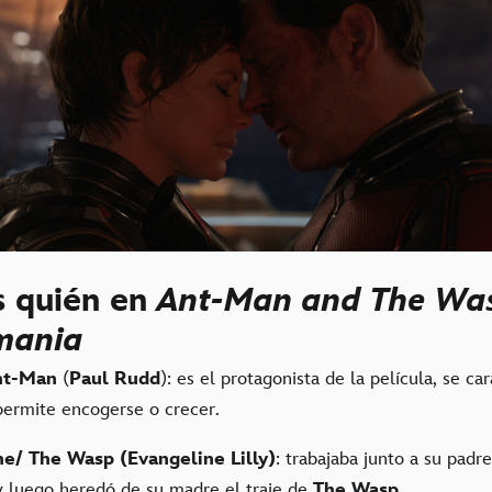
s quién en
Ant-Man and The Wa
mania
Ant-Man
(
Paul Rudd
): es el protagonista de la película, se ca
 permite encogerse o crecer.
e/ The Wasp (Evangeline Lilly)
: trabajaba junto a su padr
y luego heredó de su madre el traje de
The Wasp.