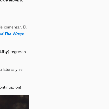
6 de febrero.
de comenzar. El
nd The Wasp:
illy
) regresan
criaturas y se
ontinuación!