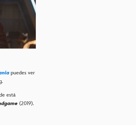
ania
puedes ver
g.
de está
Endgame
(2019).