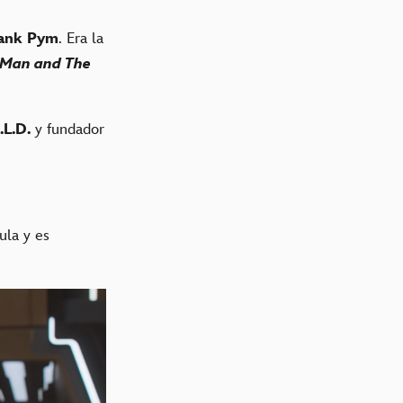
ank Pym
. Era la
-Man and The
.L.D.
y fundador
ula y es